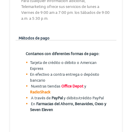
Para cualquier información adicional,
Telemarketing ofrece sus servicios de lunes a
Viernes de 9:00 am a 7:00 pm. los Sábados de 9:00
a.m. a 5:30 p.m.
Métodos de pago
Contamos con diferentes formas de pago:
Tarjeta de crédito o débito o American
Express
En efectivo a contra entrega o depósito
bancario
Nuestras tiendas
Office Depot
y
RadioShack
A través de
PayPal
y débito/crédito PayPal
En
Farmacias del Ahorro, Benavides, Oxxo y
Seven Eleven