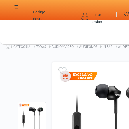
Código
Iniciar
Postal
sesión
CATEGORÍA
TODAS
AUDIO Y VIDEO
AUDÍFONOS
IN EAR
AUDÍF