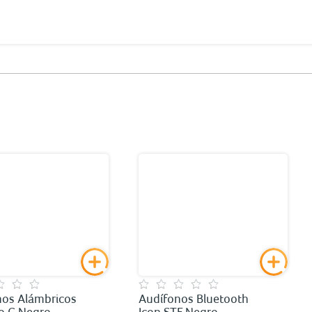
nos Alámbricos
Audífonos Bluetooth
o C Negro
Icon STF Negro