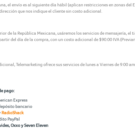
, el envío es al siguiente día hábil (aplican restricciones en zonas del 
irección que nos indique el cliente sin costo adicional.
erior de la República Mexicana, usáremos los servicios de mensajería, el 
 partir del día de la compra, con un costo adicional de $90.00 IVA (Previ
icional, Telemarketing ofrece sus servicios de lunes a Viernes de 9:00 a
de pago:
merican Express
depósito bancario
y
RadioShack
dito PayPal
ides, Oxxo y Seven Eleven