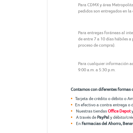
Para CDMX y área Metropolitana
pedidos son entregados en la d
Para entregas foráneas al int
de entre 7 a 10 días hábiles a
proceso de compra).
Para cualquier información ad
9:00 a.m. a 5:30 p.m.
Contamos con diferentes formas 
Tarjeta de crédito o débito o A
En efectivo a contra entrega o 
Nuestras tiendas
Office Depot
A través de
PayPal
y débito/cré
En
Farmacias del Ahorro, Benav