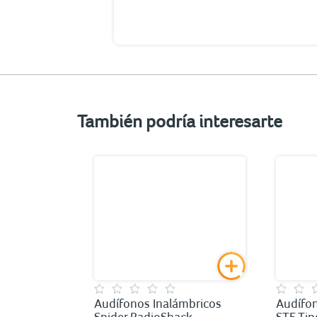
También podría interesarte
tooth
Audífonos Inalámbricos
Audífo
Spider RadioShack
STF Tip