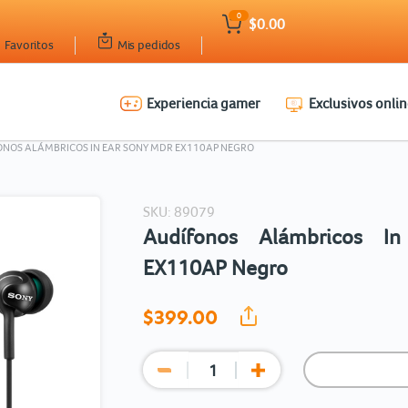
0
$0.00
Favoritos
Mis pedidos
Experiencia gamer
Exclusivos onlin
Ingresar Codigo Postal
ONOS ALÁMBRICOS IN EAR SONY MDR EX110AP NEGRO
SKU: 89079
Audífonos Alámbricos 
EX110AP Negro
$399.
00