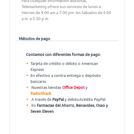
Para cualquier información adicional,
Telemarketing ofrece sus servicios de lunes a
Viernes de 9:00 am a 7:00 pm. los Sábados de 9:00
a.m. a 5:30 p.m.
Métodos de pago
Contamos con diferentes formas de pago:
Tarjeta de crédito o débito o American
Express
En efectivo a contra entrega o depósito
bancario
Nuestras tiendas
Office Depot
y
RadioShack
A través de
PayPal
y débito/crédito PayPal
En
Farmacias del Ahorro, Benavides, Oxxo y
Seven Eleven