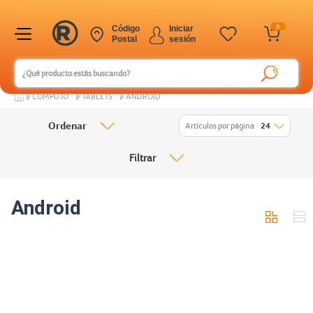
0
Código
Iniciar
Postal
sesión
CÓMPUTO
TABLETS
ANDROID
Ordenar
Artículos por página
24
Filtrar
Android