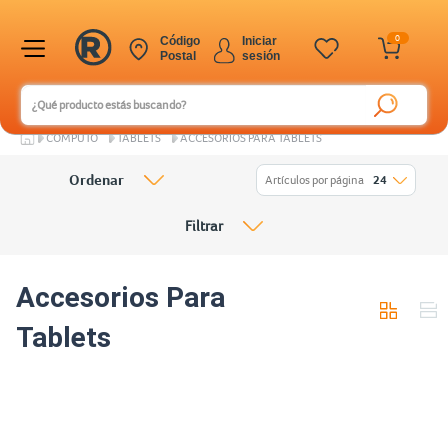
0
Código
Iniciar
Postal
sesión
CÓMPUTO
TABLETS
ACCESORIOS PARA TABLETS
Ordenar
Artículos por página
24
Filtrar
Accesorios Para
Tablets