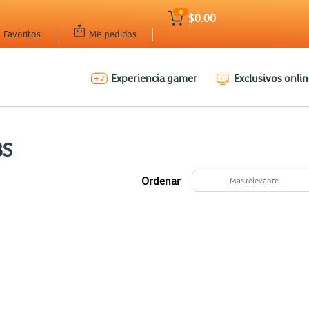
0
$0.00
Favoritos
Mis pedidos
Experiencia gamer
Exclusivos onlin
BS
Ordenar
Mas relevante