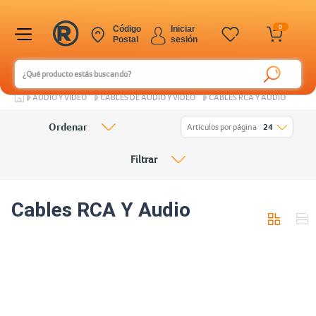
0
Código
Iniciar
Postal
sesión
AUDIO Y VIDEO
CABLES DE AUDIO Y VIDEO
CABLES RCA Y AUDIO
Ordenar
Artículos por página
24
Filtrar
Cables RCA Y Audio