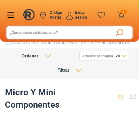
0
Código
Iniciar
Postal
sesión
AUDIO Y VIDEO
AUDIO Y AUDÍFONOS
MICRO Y MINI COMPONENTES
Ordenar
Artículos por página
24
Filtrar
Micro Y Mini
Componentes