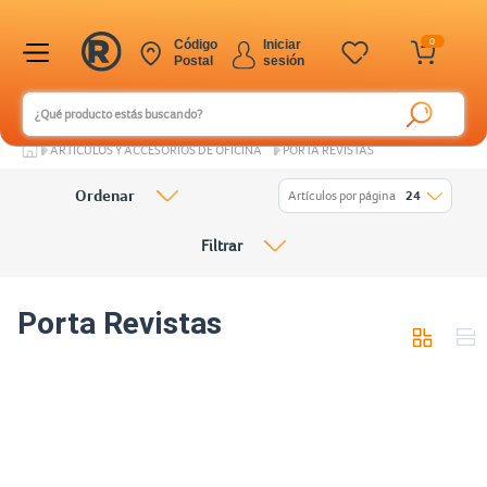
0
Código
Iniciar
Postal
sesión
ARTÍCULOS Y ACCESORIOS DE OFICINA
PORTA REVISTAS
Ordenar
Artículos por página
24
Filtrar
Porta Revistas