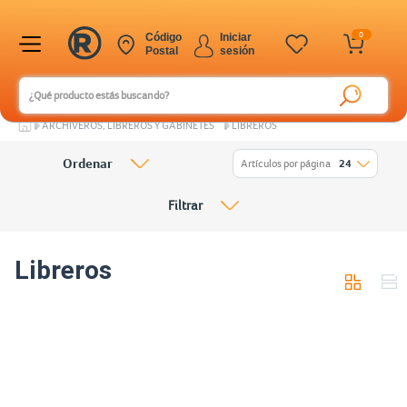
0
Código
Iniciar
Postal
sesión
ARCHIVEROS, LIBREROS Y GABINETES
LIBREROS
Ordenar
Artículos por página
24
Filtrar
Libreros