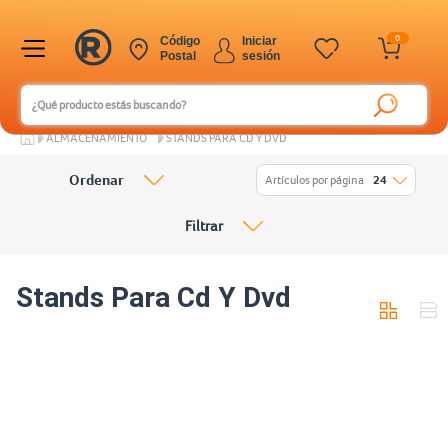
0
Código
Iniciar
Postal
sesión
ALMACENAMIENTO
STANDS PARA CD Y DVD
Ordenar
Artículos por página
24
Filtrar
Stands Para Cd Y Dvd