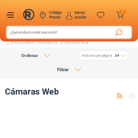
0
Código
Iniciar
Postal
sesión
ACCESORIOS Y PERIFÉRICOS
CÁMARAS WEB
Ordenar
Artículos por página
24
Filtrar
Cámaras Web