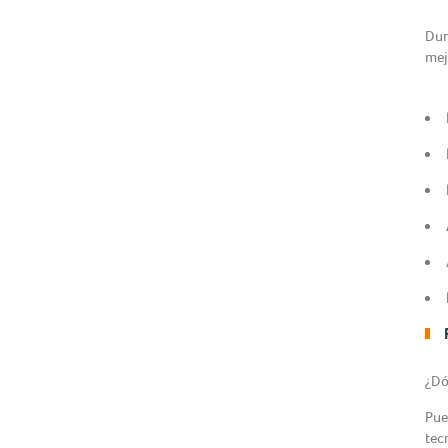
Dur
mej
¿Dó
Pue
tec