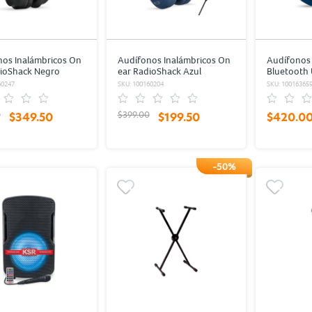
os Inalámbricos On
Audífonos Inalámbricos On
Audífonos
dioShack Negro
ear RadioShack Azul
Bluetooth 
Azul
60247
SKU: 100160204
SKU: 10016365
0
$399.00
$349.50
$199.50
$420.0
-50%