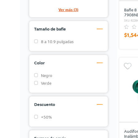
Ver más (3)
Bafle 8
7908ND
Negro
SKU: 9228
Tamaño de bafle
$1,54
8 a 10.9 pulgadas
Color
Negro
Verde
Descuento
+50%
Audífo
Inalámb