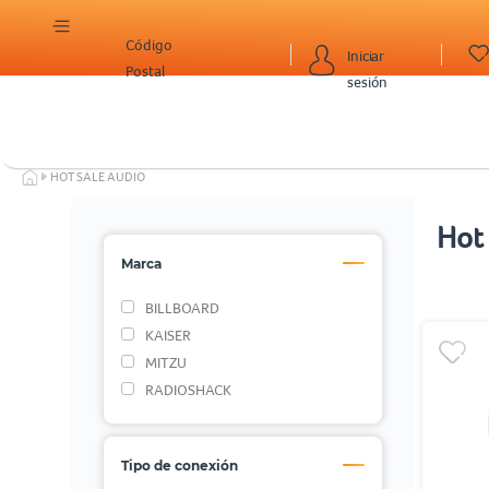
Código
Iniciar
Postal
sesión
HOT SALE AUDIO
Hot
Marca
BILLBOARD
KAISER
MITZU
RADIOSHACK
Tipo de conexión