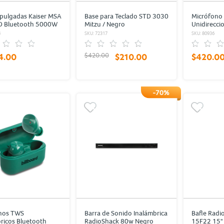
 pulgadas Kaiser MSA
Base para Teclado STD 3030
Micrófono
 Bluetooth 5000W
Mitzu / Negro
Unidirecci
XLR 5 m
4
SKU: 72317
SKU: 80936
$420.00
4.00
$210.00
$420.0
-70%
nos TWS
Barra de Sonido Inalámbrica
Bafle Radi
ricos Bluetooth
RadioShack 80w Negro
15F22 15"