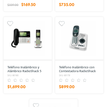
$169.50
$735.00
$339.00
Teléfono Inalámbrico y
Teléfono Inalámbrico con
Alámbrico RadioShack 5
Contestadora RadioShack
extensiones Plata
Blanco
SKU: 80180
SKU: 80178
$1,699.00
$899.00