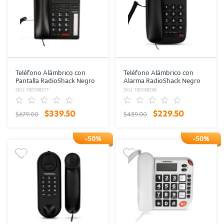
Teléfono Alámbrico con
Teléfono Alámbrico con
Pantalla RadioShack Negro
Alarma RadioShack Negro
SKU: 100198317
SKU: 100198296
$339.50
$229.50
$679.00
$459.00
-50%
-50%