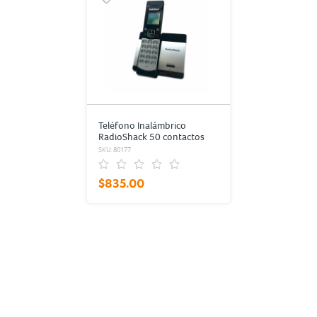
Teléfono Inalámbrico
RadioShack 50 contactos
Plata
SKU: 80177
$835.00