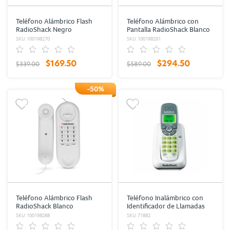
Teléfono Alámbrico Flash
Teléfono Alámbrico con
RadioShack Negro
Pantalla RadioShack Blanco
SKU: 100198270
SKU: 100198261
$169.50
$294.50
$339.00
$589.00
-50%
Teléfono Alámbrico Flash
Teléfono Inalámbrico con
RadioShack Blanco
Identificador de Llamadas
RadioShack Blanco
SKU: 100198288
SKU: 71882