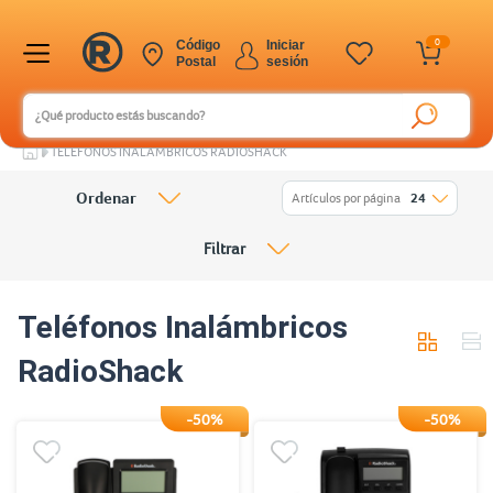
0
Código
Iniciar
Postal
sesión
TELÉFONOS INALÁMBRICOS RADIOSHACK
Ordenar
Artículos por página
24
Filtrar
Teléfonos Inalámbricos
RadioShack
-50%
-50%