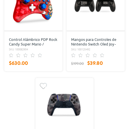
Control Alámbrico PDP Rock
Mangos para Controles de
Candy Super Mario /
Nintendo Switch Oled Joy-
Nintendo Switch / Rojo
Con RadioShack 2 piezas
SKU: 100082904
SKU: 100125492
$630.00
$39.80
$199.00