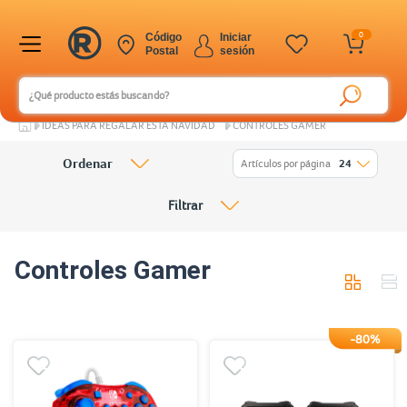
0
Código
Iniciar
Postal
sesión
IDEAS PARA REGALAR ESTA NAVIDAD
CONTROLES GAMER
Ordenar
Artículos por página
24
Filtrar
Controles Gamer
-80%