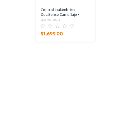
Control Inalámbrico
DualSense Camuflaje /
PlayStation 5
SKU: 100130013
$1,699.00