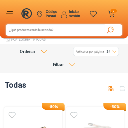
0
Código
Iniciar
Postal
sesión
CATEGORÍA
TODAS
Ordenar
Artículos por página
24
Filtrar
Todas
-50%
-50%