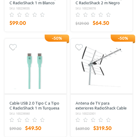
C RadioShack 1 m Blanco
C RadioShack 2 m Negro
SKU: 100239035
SKU: 100239078
$99.00
$64.50
$129.00
-50%
-50%
Cable USB 2.0 Tipo C a Tipo
Antena de TV para
C RadioShack 1 m Turquesa
exteriores RadioShack Cable
RG59 10 m 80 k
SKU: 100239060
SKU: 100232001
$49.50
$319.50
$99.00
$639.00