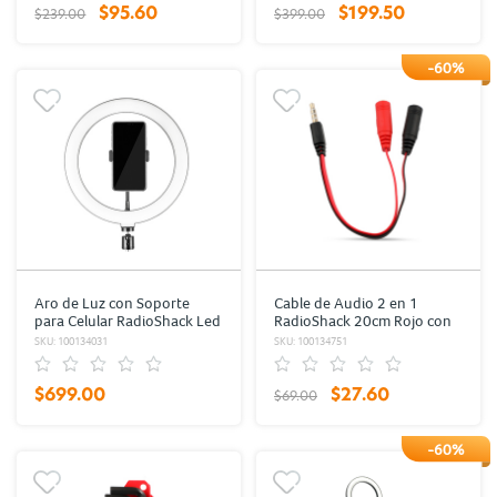
$95.60
$199.50
$239.00
$399.00
-60%
Aro de Luz con Soporte
Cable de Audio 2 en 1
para Celular RadioShack Led
RadioShack 20cm Rojo con
1.8 m
Negro
SKU: 100134031
SKU: 100134751
$699.00
$27.60
$69.00
-60%