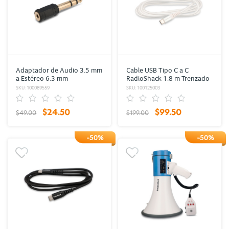
Adaptador de Audio 3.5 mm
Cable USB Tipo C a C
a Estéreo 6.3 mm
RadioShack 1.8 m Trenzado
RadioShack / Negro
Blanco
SKU: 100089559
SKU: 100125003
$24.50
$99.50
$49.00
$199.00
-50%
-50%