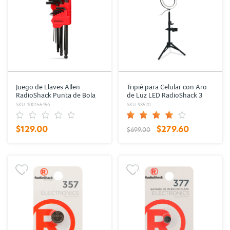
Juego de Llaves Allen
Tripié para Celular con Aro
RadioShack Punta de Bola
de Luz LED RadioShack 3
Acero 9 piezas
tonos
SKU: 100155456
SKU: 93520
$129.00
$279.60
$699.00