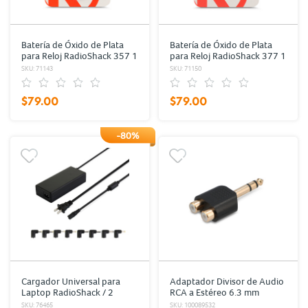
Batería de Óxido de Plata
Batería de Óxido de Plata
para Reloj RadioShack 357 1
para Reloj RadioShack 377 1
pieza
pieza
SKU: 71143
SKU: 71150
$79.00
$79.00
-80%
Cargador Universal para
Adaptador Divisor de Audio
Laptop RadioShack / 2
RCA a Estéreo 6.3 mm
Puertos USB / 60 W / Negro
RadioShack / Negro
SKU: 76465
SKU: 100089532