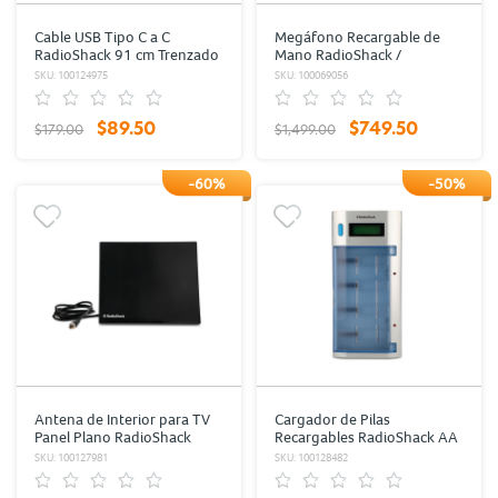
Cable USB Tipo C a C
Megáfono Recargable de
RadioShack 91 cm Trenzado
Mano RadioShack /
Negro
USB/SD/Auxiliar / Blanco con
SKU: 100124975
SKU: 100069056
azul
$89.50
$749.50
$179.00
$1,499.00
-60%
-50%
Antena de Interior para TV
Cargador de Pilas
Panel Plano RadioShack
Recargables RadioShack AA
Ganancia 3-DB
AAA C 9V y D
SKU: 100127981
SKU: 100128482