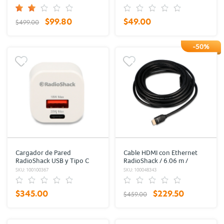
$99.80
$49.00
$499.00
-50%
Cargador de Pared
Cable HDMI con Ethernet
RadioShack USB y Tipo C
RadioShack / 6.06 m /
Blanco 1 pieza
Plástico / Negro con oro
SKU: 100100367
SKU: 100048343
$345.00
$229.50
$459.00