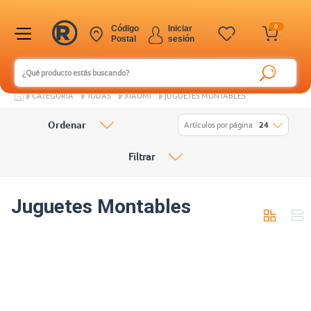
0
Código
Iniciar
Postal
sesión
CATEGORÍA
TODAS
XIAOMI
JUGUETES MONTABLES
Ordenar
Artículos por página
24
Filtrar
Juguetes Montables