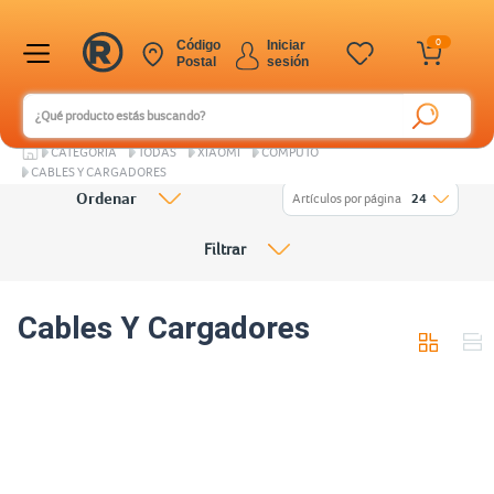
0
Código
Iniciar
Postal
sesión
CATEGORÍA
TODAS
XIAOMI
COMPUTO
CABLES Y CARGADORES
Ordenar
Artículos por página
24
Filtrar
Cables Y Cargadores