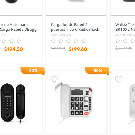
or de Auto para
Cargador de Pared 2
Walkie Tal
 Carga Rápida DBugg
puertos Tipo C RadioShack
BR10X2 Ne
 y Blanco / 1 Tipo C /
Blanco
74314
SKU: 100100383
SKU: 10024021
0
$499.00
$3,799.00
$194.50
$199.60
-50%
-50%