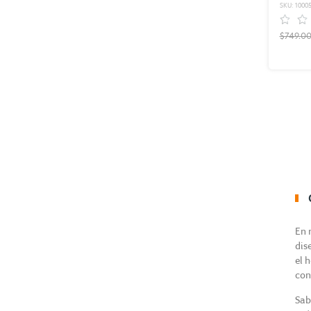
SKU: 1000
$749.0
En 
dis
el 
con
Sab