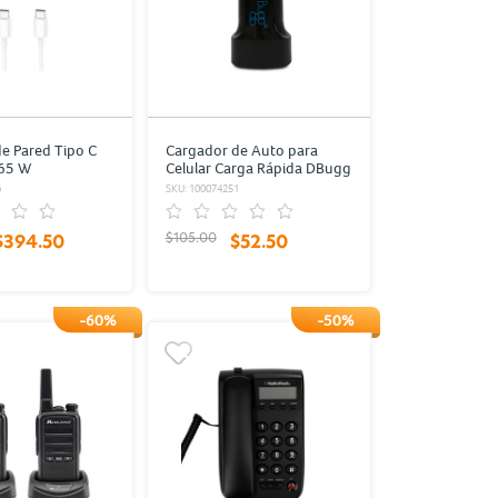
e Pared Tipo C
Cargador de Auto para
65 W
Celular Carga Rápida DBugg
/ Negro / 2 USB
6
SKU: 100074251
$105.00
$394.50
$52.50
-60%
-50%