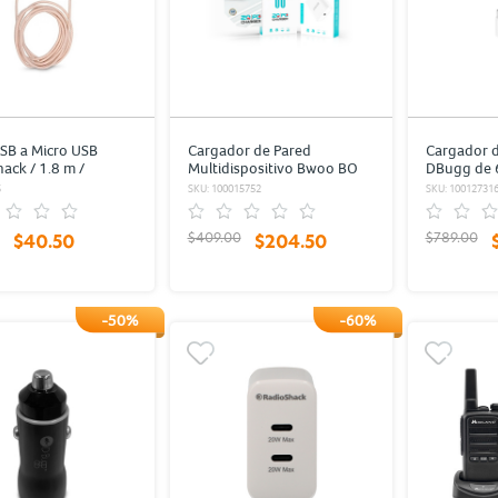
SB a Micro USB
Cargador de Pared
Cargador d
ack / 1.8 m /
Multidispositivo Bwoo BO
DBugg de 
o / Oro
CDA70 / Blanco / Tipo-C
5
SKU: 100015752
SKU: 10012731
$409.00
$789.00
$40.50
$204.50
-50%
-60%