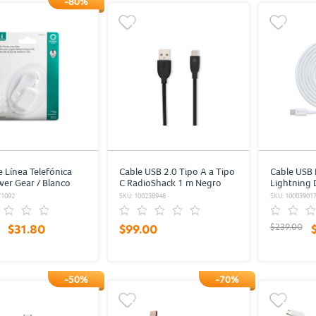
-80%
e Línea Telefónica
Cable USB 2.0 Tipo A a Tipo
Cable USB 
er Gear / Blanco
C RadioShack 1 m Negro
Lightning 
/ Blanco
71092
SKU: 100238948
SKU: 10003901
$239.00
$31.80
$99.00
-50%
-70%