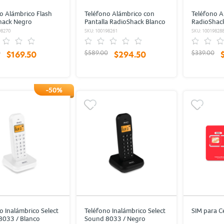
o Alámbrico Flash
Teléfono Alámbrico con
Teléfono A
hack Negro
Pantalla RadioShack Blanco
RadioShac
98270
SKU: 100198261
SKU: 10019828
0
$589.00
$339.00
$169.50
$294.50
-50%
o Inalámbrico Select
Teléfono Inalámbrico Select
SIM para Ce
8033 / Blanco
Sound 8033 / Negro