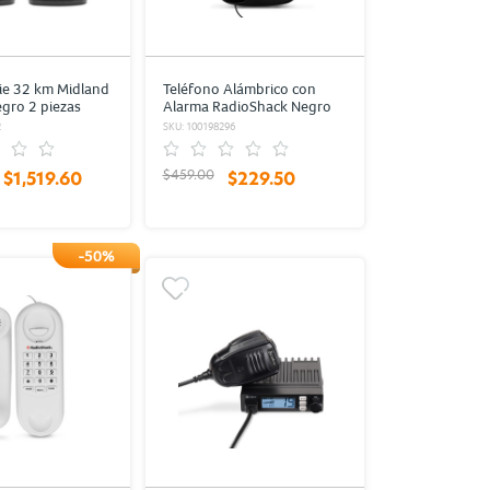
kie 32 km Midland
Teléfono Alámbrico con
gro 2 piezas
Alarma RadioShack Negro
2
SKU: 100198296
$459.00
$1,519.60
$229.50
-50%