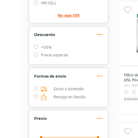
MICCELL
Ver más (10)
Descuento
+50%
Precio especial
Filtro d
Formas de envío
DSL Pow
SKU: 1000
Envío a domicilio
Recoge en tienda
$159.00
Precio