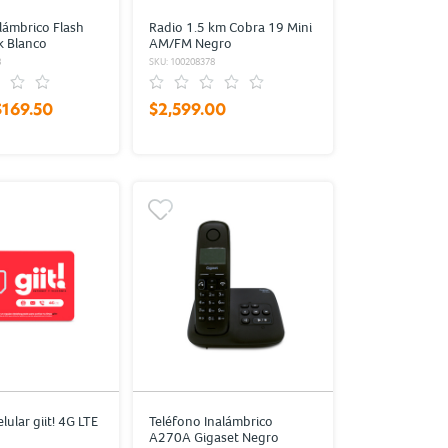
lámbrico Flash
Radio 1.5 km Cobra 19 Mini
k Blanco
AM/FM Negro
8
SKU: 100208378
$169.50
$2,599.00
lular giit! 4G LTE
Teléfono Inalámbrico
A270A Gigaset Negro