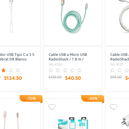
or USB Tipo C a 3 5
Cable USB a Micro USB
Cable USB 
ebrat D8 Blanco
RadioShack / 1.8 m /
RadioShack
Trenzado / Menta
Plástico / 
7
SKU: 81226
SKU: 81221
0
$135.00
$95.00
$124.50
$40.50
$
-70%
-50%