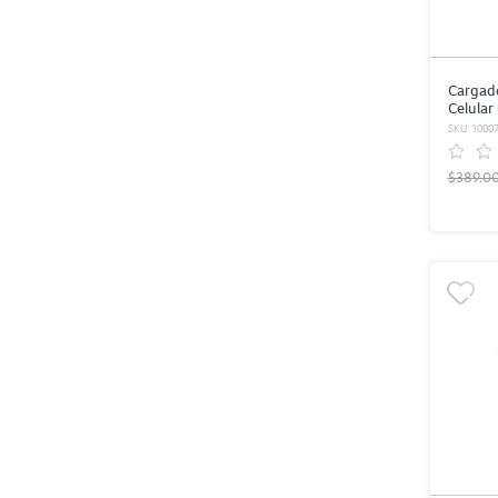
Cargad
Celular
/ Negro
SKU: 1000
1 USB
$389.0