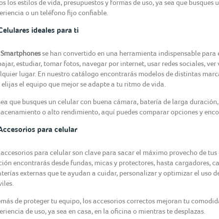
os los estilos de vida, presupuestos y formas de uso, ya sea que busques 
eriencia o un teléfono fijo confiable.
Celulares ideales para ti
s
Smartphones
se han convertido en una herramienta indispensable para el
bajar, estudiar, tomar fotos, navegar por internet, usar redes sociales, ve
lquier lugar. En nuestro catálogo encontrarás modelos de distintas marca
 elijas el equipo que mejor se adapte a tu ritmo de vida.
sea que busques un celular con buena cámara, batería de larga duración
acenamiento o alto rendimiento, aquí puedes comparar opciones y encont
Accesorios para celular
 accesorios para celular son clave para sacar el máximo provecho de tus d
ción encontrarás desde fundas, micas y protectores, hasta cargadores, ca
aterías externas que te ayudan a cuidar, personalizar y optimizar el uso de
iles.
más de proteger tu equipo, los accesorios correctos mejoran tu comodid
eriencia de uso, ya sea en casa, en la oficina o mientras te desplazas.