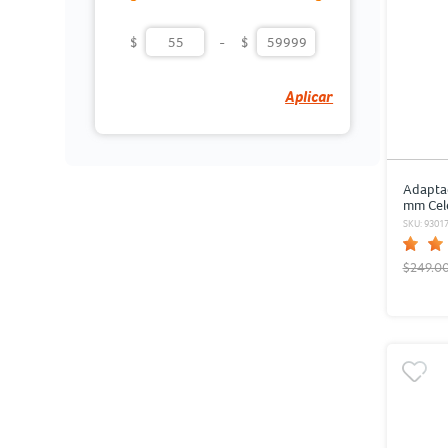
$
-
$
Aplicar
Adaptad
mm Cel
SKU: 9301
$249.0