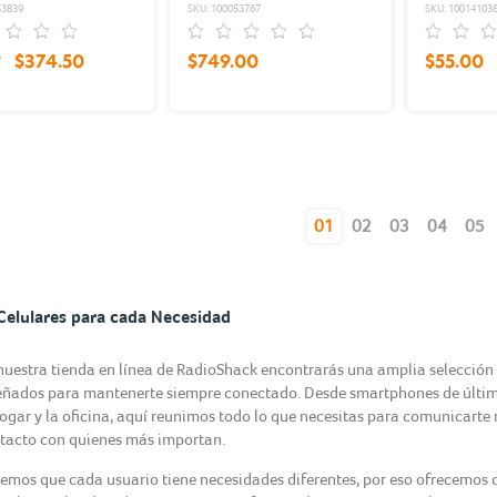
53839
SKU: 100053767
SKU: 10014103
0
$374.50
$749.00
$55.00
(current)
01
02
03
04
05
Celulares para cada Necesidad
nuestra tienda en línea de RadioShack encontrarás una amplia selección de
eñados para mantenerte siempre conectado. Desde smartphones de últim
hogar y la oficina, aquí reunimos todo lo que necesitas para comunicarte 
tacto con quienes más importan.
emos que cada usuario tiene necesidades diferentes, por eso ofrecemos 