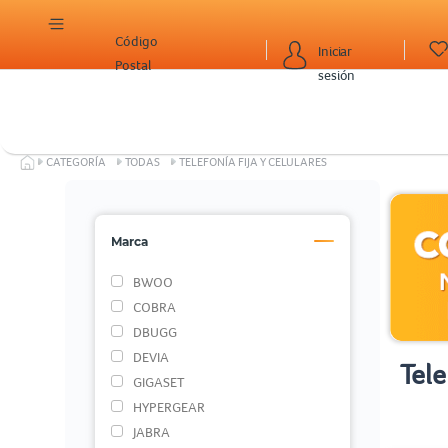
Código
Iniciar
Postal
sesión
CATEGORÍA
TODAS
TELEFONÍA FIJA Y CELULARES
Marca
BWOO
COBRA
DBUGG
DEVIA
Tele
GIGASET
HYPERGEAR
JABRA