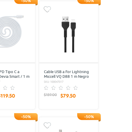
-50%
-50%
PD Tipo C a
Cable USB a For Lightning
Devia Smart / 1 m
Miccell VQ D88 1 m Negro
7
SKU: 100047017
$159.00
$119.50
$79.50
-50%
-50%