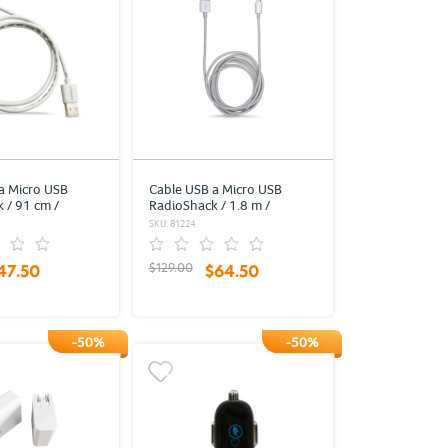
a Micro USB
Cable USB a Micro USB
 / 91 cm /
RadioShack / 1.8 m /
Blanco
Trenzado / Plata
SKU: 81224
$129.00
47.50
$64.50
-50%
-50%