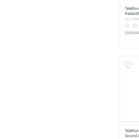
Teléfon
RadioS
SKU: 1001
$339.0
Teléfon
Sound 