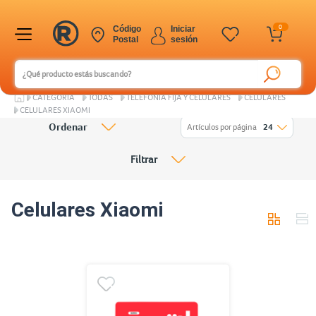
0
Código
Iniciar
Postal
sesión
CATEGORÍA
TODAS
TELEFONÍA FIJA Y CELULARES
CELULARES
CELULARES XIAOMI
Ordenar
Artículos por página
24
Filtrar
Celulares Xiaomi