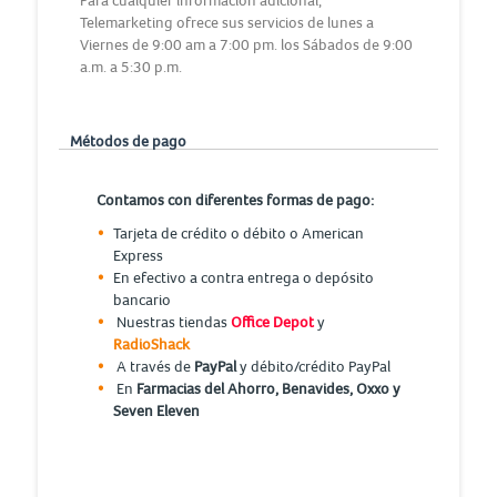
Para cualquier información adicional,
Telemarketing ofrece sus servicios de lunes a
Viernes de 9:00 am a 7:00 pm. los Sábados de 9:00
a.m. a 5:30 p.m.
Métodos de pago
Contamos con diferentes formas de pago:
Tarjeta de crédito o débito o American
Express
En efectivo a contra entrega o depósito
bancario
Nuestras tiendas
Office Depot
y
RadioShack
A través de
PayPal
y débito/crédito PayPal
En
Farmacias del Ahorro, Benavides, Oxxo y
Seven Eleven