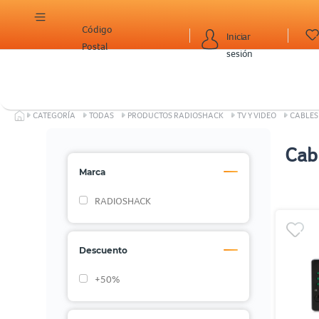
Código
Iniciar
Postal
sesión
CATEGORÍA
TODAS
PRODUCTOS RADIOSHACK
TV Y VIDEO
CABLES
Cab
Marca
RADIOSHACK
Descuento
+50%