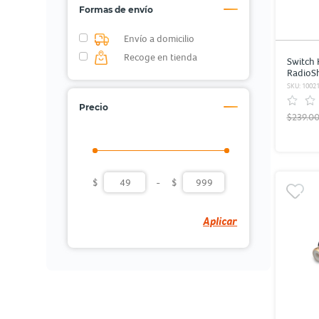
Formas de envío
Envío a domicilio
Recoge en tienda
Switch 
RadioS
SKU: 1002
Precio
$239.0
$
-
$
Aplicar