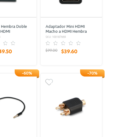
 Hembra Doble
Adaptador Mini HDMI
 HDMI
Macho a HDMI Hembra
k Negro
RadioShack Negro
8
SKU: 100187669
$99.00
49.50
$39.60
-60%
-70%