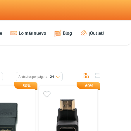
e
Lo más nuevo
Blog
¡Outlet!
Artículos por página
24
-50%
-60%