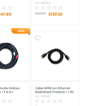
Plástico
2
SKU: 100099010
$319.00
$47.80
$159.50
-60%
Audio Estéreo
Cable HDMI con Ethernet
 / 3.6 m /
RadioShack Premium / 1.82
Negro
m / Trenzado / Negro
SKU: 100048351