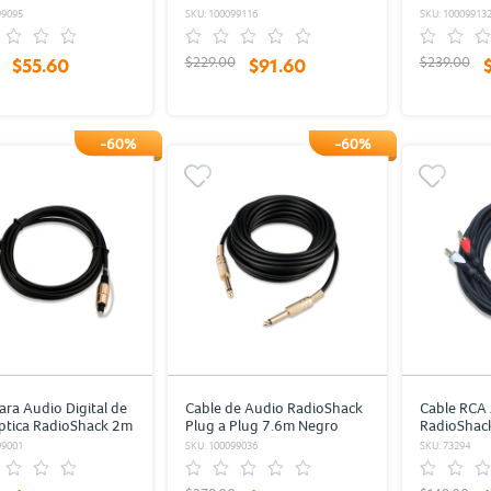
o
1.8 m Plástico
99095
SKU: 100099116
SKU: 10009913
$229.00
$239.00
$55.60
$91.60
-60%
-60%
ara Audio Digital de
Cable de Audio RadioShack
Cable RCA 
ptica RadioShack 2m
Plug a Plug 7.6m Negro
RadioShack
o
Plástico / 
99001
SKU: 100099036
SKU: 73294