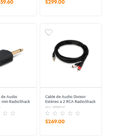
$59.60
$299.00
 de Audio
Cable de Audio Divisor
.3 mm RadioShack
Estéreo a 2 RCA RadioShack
3.6 m Plástico
4
SKU: 100099141
$269.00