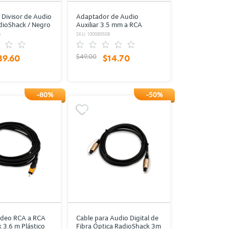
Divisor de Audio
Adaptador de Audio
dioShack / Negro
Auxiliar 3.5 mm a RCA
RadioShack / Negro
6
SKU: 100089508
$49.00
39.60
$14.70
-80%
-50%
ideo RCA a RCA
Cable para Audio Digital de
 3.6 m Plástico
Fibra Óptica RadioShack 3m