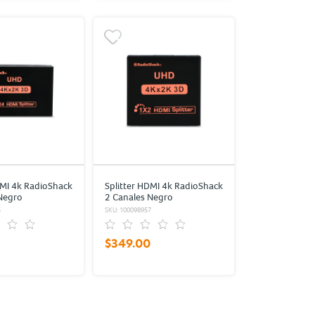
DMI 4k RadioShack
Splitter HDMI 4k RadioShack
Negro
2 Canales Negro
5
SKU: 100098957
$349.00