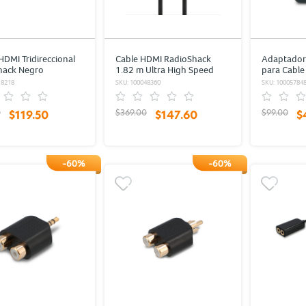
HDMI Tridireccional
Cable HDMI RadioShack
Adaptador
hack Negro
1.82 m Ultra High Speed
para Cable
Trenzado Negro con Gris
RadioShac
18218
SKU: 100048360
SKU: 10005784
0
$369.00
$99.00
$119.50
$147.60
$
-60%
-60%