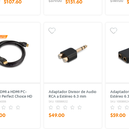
0
$379.00
$149.00
$107.60
$151.60
HDMI a HDMI PC-
Adaptador Divisor de Audio
Adaptador
 Perfect Choice HD
RCA a Estéreo 6.3 mm
Estéreo 6
FHD, UHD 2K 4K 8K
RadioShack / Negro
/ Negro
66306
SKU: 100089532
SKU: 10008952
.00
$49.00
$59.00