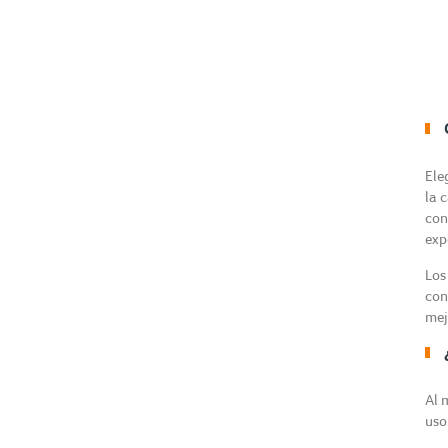
Ele
la 
con
exp
Los
con
mej
Al 
uso