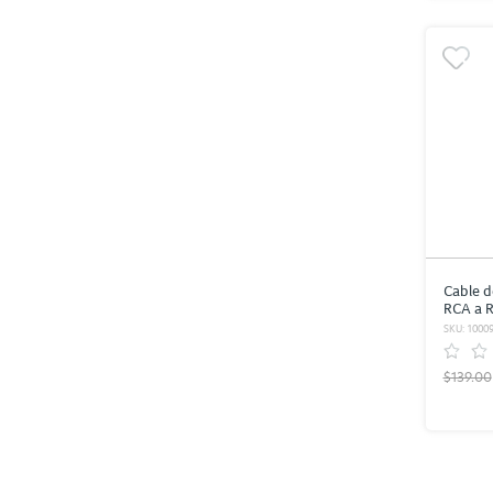
Cable d
RCA a 
RadioSh
SKU: 1000
$139.00