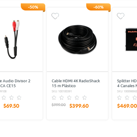
-50%
-60%
e Audio Divisor 2
Cable HDMI 4K RadioShack
Splitter H
RCA CE15
15 m Plástico
4 Canales 
ack 22 cm Plástico
99108
SKU: 100100391
SKU: 10009896
$999.00
$69.50
$399.60
$469.00