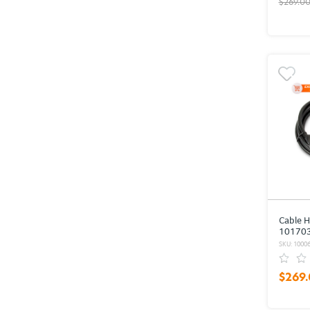
$269.0
Cable 
101703
Ready 
SKU: 1000
$269