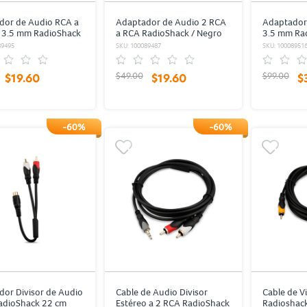
dor de Audio RCA a
Adaptador de Audio 2 RCA
Adaptador 
r 3.5 mm RadioShack
a RCA RadioShack / Negro
3.5 mm Ra
89495
SKU: 100089487
SKU: 10008951
$49.00
$99.00
$19.60
$19.60
$
-60%
-60%
or Divisor de Audio
Cable de Audio Divisor
Cable de V
adioShack 22 cm
Estéreo a 2 RCA RadioShack
Radioshack