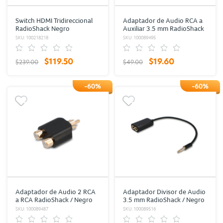
Switch HDMI Tridireccional
Adaptador de Audio RCA a
RadioShack Negro
Auxiliar 3.5 mm RadioShack
/ Negro
SKU: 100218218
SKU: 100089495
$119.50
$19.60
$239.00
$49.00
-60%
-60%
Adaptador de Audio 2 RCA
Adaptador Divisor de Audio
a RCA RadioShack / Negro
3.5 mm RadioShack / Negro
SKU: 100089487
SKU: 100089516