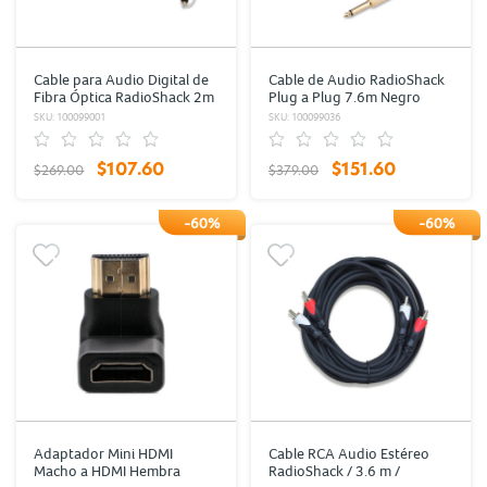
Cable para Audio Digital de
Cable de Audio RadioShack
Fibra Óptica RadioShack 2m
Plug a Plug 7.6m Negro
Plástico
SKU: 100099001
SKU: 100099036
$107.60
$151.60
$269.00
$379.00
-60%
-60%
Adaptador Mini HDMI
Cable RCA Audio Estéreo
Macho a HDMI Hembra
RadioShack / 3.6 m /