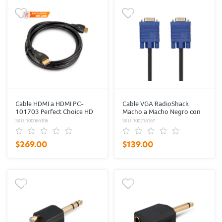
Cable HDMI a HDMI PC-
Cable VGA RadioShack
101703 Perfect Choice HD
Macho a Macho Negro con
Ready FHD, UHD 2K 4K 8K
Azul 1 pieza
SKU: 100066306
SKU: 100216167
$269.00
$139.00