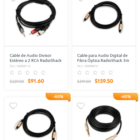
Cable de Audio Divisor
Cable para Audio Digital de
Estéreo a 2 RCA RadioShack
Fibra Óptica RadioShack 3m
1.8 m Plástico
Plástico
SKU: 100099116
SKU: 100099010
$91.60
$159.50
$229.00
$319.00
-60%
-60%