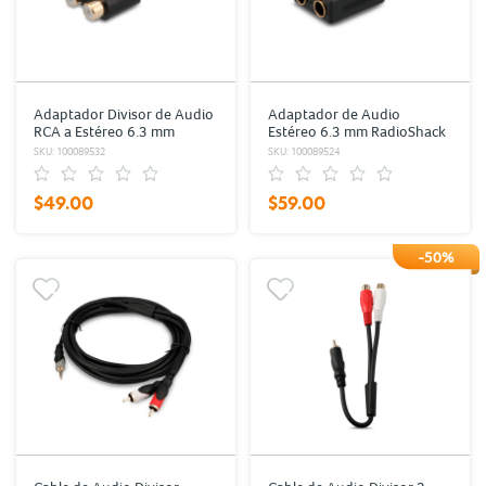
Adaptador Divisor de Audio
Adaptador de Audio
RCA a Estéreo 6.3 mm
Estéreo 6.3 mm RadioShack
RadioShack / Negro
/ Negro
SKU: 100089532
SKU: 100089524
$49.00
$59.00
-50%