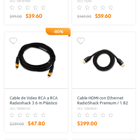
RadioShack Negro
Plástico / Negro
SKU: 100187669
SKU: 73294
$39.60
$59.60
$99.00
$149.00
-80%
Cable de Video RCA a RCA
Cable HDMI con Ethernet
Radioshack 3.6 m Plástico
RadioShack Premium / 1.82
m / Trenzado / Negro
SKU: 100099132
SKU: 100048351
$47.80
$299.00
$239.00