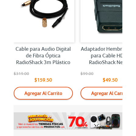
CA
Cable para Audio Digital
Adaptador Hembra Dob
de Fibra Óptica
para Cable HDMI
RadioShack 3m Plástico
RadioShack Negro
$319.00
$99.00
$159.50
$49.50
Agregar Al Carrito
Agregar Al Carrito