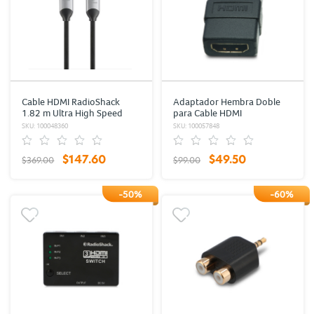
Cable HDMI RadioShack
Adaptador Hembra Doble
1.82 m Ultra High Speed
para Cable HDMI
Trenzado Negro con Gris
RadioShack Negro
SKU: 100048360
SKU: 100057848
$147.60
$49.50
$369.00
$99.00
-50%
-60%