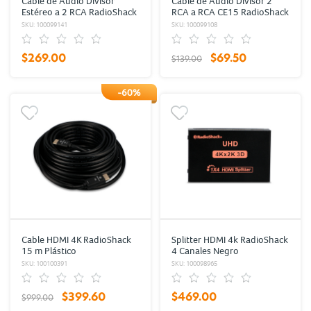
Cable de Audio Divisor
Cable de Audio Divisor 2
Estéreo a 2 RCA RadioShack
RCA a RCA CE15 RadioShack
3.6 m Plástico
22 cm Plástico
SKU: 100099141
SKU: 100099108
$269.00
$69.50
$139.00
-60%
Cable HDMI 4K RadioShack
Splitter HDMI 4k RadioShack
15 m Plástico
4 Canales Negro
SKU: 100100391
SKU: 100098965
$399.60
$469.00
$999.00