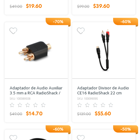
$19.60
$39.60
$49.00
$99.00
-70%
-60%
Adaptador de Audio Auxiliar
Adaptador Divisor de Audio
3.5 mm a RCA RadioShack /
CE16 RadioShack 22 cm
Negro
Plástico
SKU: 100089508
SKU: 100099095
$14.70
$55.60
$49.00
$139.00
-60%
-50%