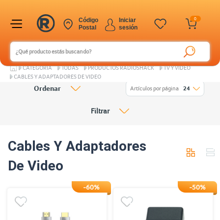
0
Código
Iniciar
Postal
sesión
CATEGORÍA
TODAS
PRODUCTOS RADIOSHACK
TV Y VIDEO
CABLES Y ADAPTADORES DE VIDEO
Ordenar
Artículos por página
24
Filtrar
Cables Y Adaptadores
De Video
-60%
-50%