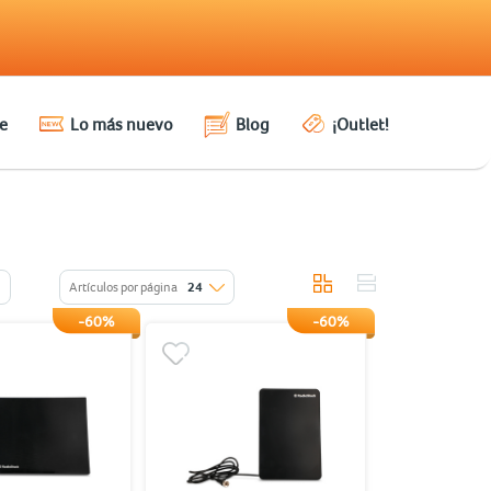
e
Lo más nuevo
Blog
¡Outlet!
Artículos por página
24
-60%
-60%