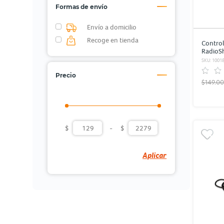
Formas de envío
Envío a domicilio
Recoge en tienda
Control
RadioSh
Samsun
SKU: 1001
Precio
$149.00
$
-
$
Aplicar