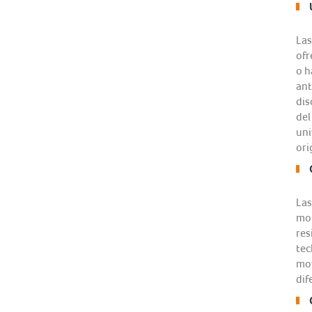
Las
ofr
o h
ant
dis
del
uni
ori
Las
mod
res
tec
mov
dif