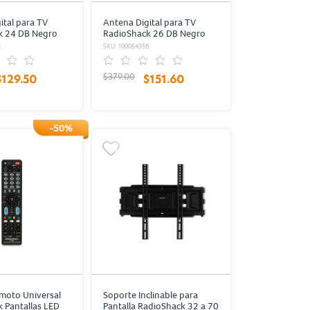
ital para TV
Antena Digital para TV
k 24 DB Negro
RadioShack 26 DB Negro
2
SKU: 100054356
$379.00
$129.50
$151.60
-50%
moto Universal
Soporte Inclinable para
 Pantallas LED
Pantalla RadioShack 32 a 70