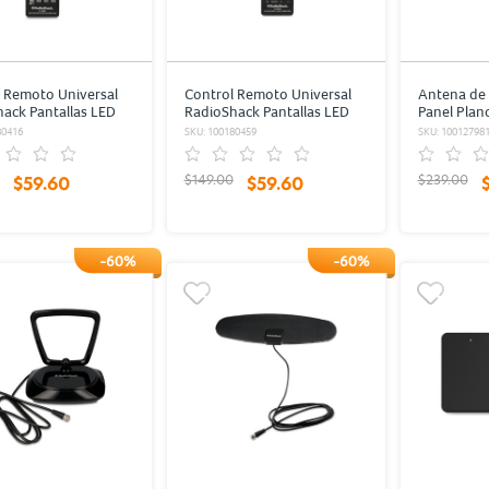
 Remoto Universal
Control Remoto Universal
Antena de 
ack Pantallas LED
RadioShack Pantallas LED
Panel Plan
g Negro
Sony Negro
Ganancia 
80416
SKU: 100180459
SKU: 10012798
$149.00
$239.00
$59.60
$59.60
-60%
-60%