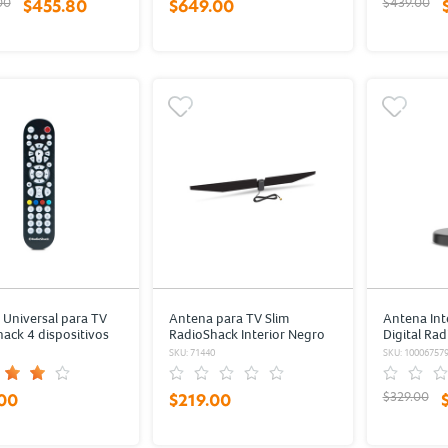
00
$439.00
$455.80
$649.00
 Universal para TV
Antena para TV Slim
Antena Int
ack 4 dispositivos
RadioShack Interior Negro
Digital Ra
1
SKU: 71440
SKU: 10006757
$329.00
00
$219.00