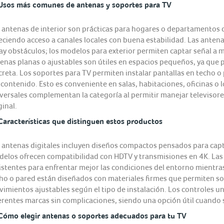
Usos más comunes de antenas y soportes para TV
 antenas de interior son prácticas para hogares o departamentos q
eciendo acceso a canales locales con buena estabilidad. Las anten
ay obstáculos; los modelos para exterior permiten captar señal a m
enas planas o ajustables son útiles en espacios pequeños, ya que 
creta. Los soportes para TV permiten instalar pantallas en techo o
 contenido. Esto es conveniente en salas, habitaciones, oficinas o
versales complementan la categoría al permitir manejar televisores
ginal.
Características que distinguen estos productos
 antenas digitales incluyen diseños compactos pensados para capt
elos ofrecen compatibilidad con HDTV y transmisiones en 4K. Las 
istentes para enfrentar mejor las condiciones del entorno mientr
ho o pared están diseñados con materiales firmes que permiten so
imientos ajustables según el tipo de instalación. Los controles un
erentes marcas sin complicaciones, siendo una opción útil cuando se
Cómo elegir antenas o soportes adecuados para tu TV