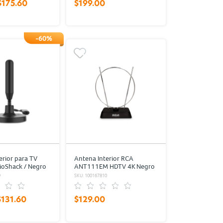
$175.60
$199.00
-60%
erior para TV
Antena Interior RCA
dioShack / Negro
ANT111EM HDTV 4K Negro
9
SKU: 100167810
$131.60
$129.00