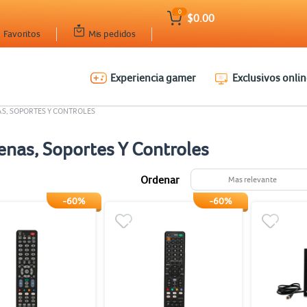
0
$0.00
Favoritos
Mis pedidos
Experiencia gamer
Exclusivos onlin
S, SOPORTES Y CONTROLES
enas, Soportes Y Controles
Ordenar
Mas relevante
-60%
-60%