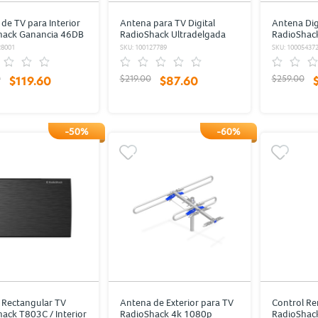
de TV para Interior
Antena para TV Digital
Antena Dig
hack Ganancia 46DB
RadioShack Ultradelgada
RadioShac
gro
Interior
28001
SKU: 100127789
SKU: 10005437
0
$219.00
$259.00
$119.60
$87.60
-50%
-60%
 Rectangular TV
Antena de Exterior para TV
Control Re
ack T803C / Interior
RadioShack 4k 1080p
RadioShack