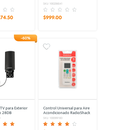
pulg. Negro
1
SKU: 100206541
$74.50
$999.00
-60%
TV para Exterior
Control Universal para Aire
k 28DB
Acondicionado RadioShack
a Negro
22 botones Blanco
0
SKU: 100099183