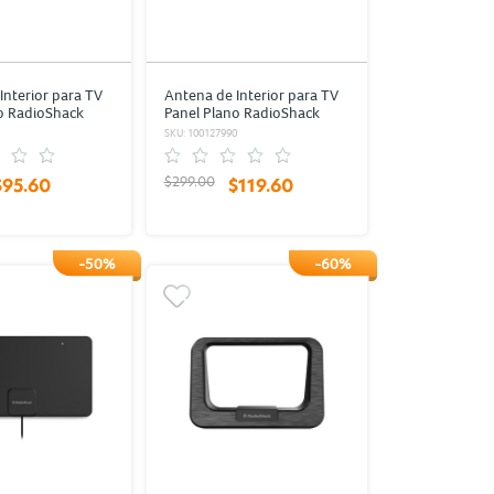
Interior para TV
Antena de Interior para TV
o RadioShack
Panel Plano RadioShack
3-DB
Ganancia 5-7DB Negro
1
SKU: 100127990
$299.00
$95.60
$119.60
-50%
-60%