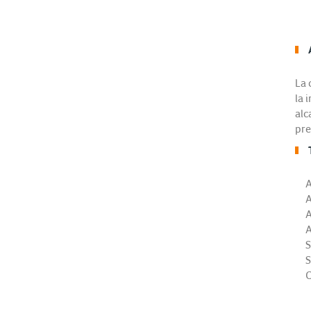
La 
la 
alc
pre
A
A
A
A
S
S
C