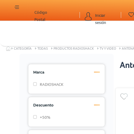
Código
Iniciar
Postal
sesión
CATEGORÍA
TODAS
PRODUCTOS RADIOSHACK
TV Y VIDEO
ANTENA
Ant
Marca
RADIOSHACK
Descuento
+50%