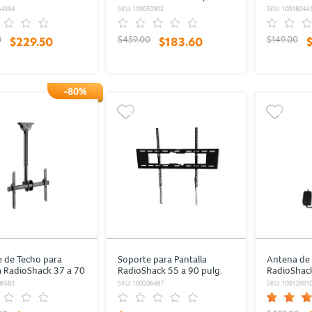
LG Negro
54364
SKU: 100050902
SKU: 10018044
0
$459.00
$149.00
$229.50
$183.60
-80%
 de Techo para
Soporte para Pantalla
Antena de 
a RadioShack 37 a 70
RadioShack 55 a 90 pulg.
RadioShac
egro
Negro
Impedanci
06583
SKU: 100206487
SKU: 10012801