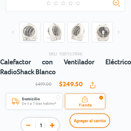
SKU: 100157996
Calefactor con Ventilador Eléctrico
RadioShack Blanco
$249.
50
$499.00
Domicilio
De 5 a 7 días hábiles*
Tienda
Agregar al carrito