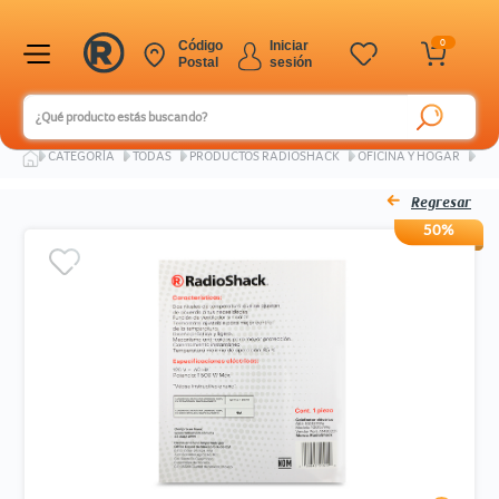
0
Código
Iniciar
Postal
sesión
Ingresar Codigo Postal
CATEGORÍA
TODAS
PRODUCTOS RADIOSHACK
OFICINA Y HOGAR
AC
Regresar
50%