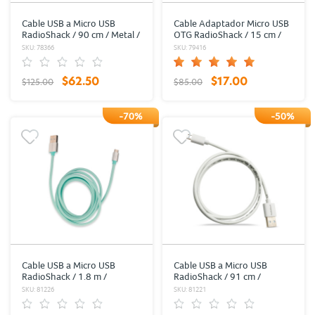
Cable USB a Micro USB
Cable Adaptador Micro USB
RadioShack / 90 cm / Metal /
OTG RadioShack / 15 cm /
Plata
Plástico / Negro
SKU: 78366
SKU: 79416
$62.50
$17.00
$125.00
$85.00
-70%
-50%
Cable USB a Micro USB
Cable USB a Micro USB
RadioShack / 1.8 m /
RadioShack / 91 cm /
Trenzado / Menta
Plástico / Blanco
SKU: 81226
SKU: 81221