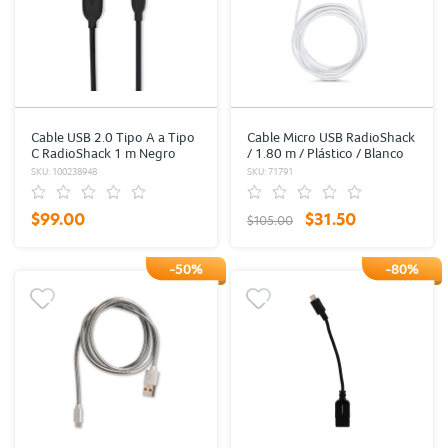
Cable USB 2.0 Tipo A a Tipo
Cable Micro USB RadioShack
C RadioShack 1 m Negro
/ 1.80 m / Plástico / Blanco
SKU: 100238948
SKU: 71791
$99.00
$31.50
$105.00
-50%
-80%