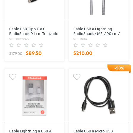
Cable USB Tipo C a C
Cable USB a Lightning
RadioShack 91 cm Trenzado
RadioShack / MFi / 90 cm /
Negro
Metal / Plata
SKU: 100124975
SKU: 78369
$89.50
$210.00
$179.00
-50%
Cable Lightning a USB A
Cable USB a Micro USB