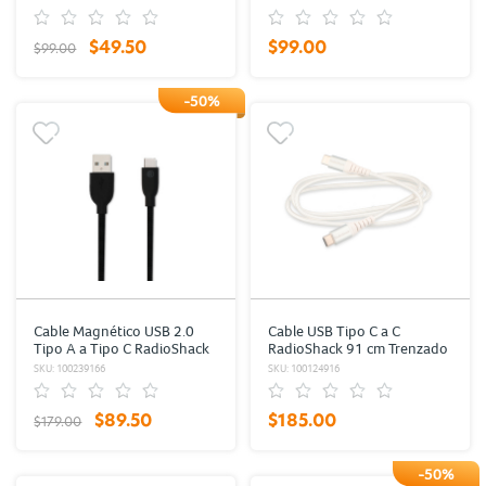
$49.50
$99.00
$99.00
-50%
Cable Magnético USB 2.0
Cable USB Tipo C a C
Tipo A a Tipo C RadioShack
RadioShack 91 cm Trenzado
1 m Negro
Blanco
SKU: 100239166
SKU: 100124916
$89.50
$185.00
$179.00
-50%