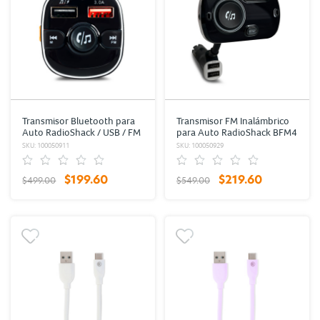
Transmisor Bluetooth para
Transmisor FM Inalámbrico
Auto RadioShack / USB / FM
para Auto RadioShack BFM4
/ Negro
/ USB
SKU: 100050911
SKU: 100050929
$199.60
$219.60
$499.00
$549.00