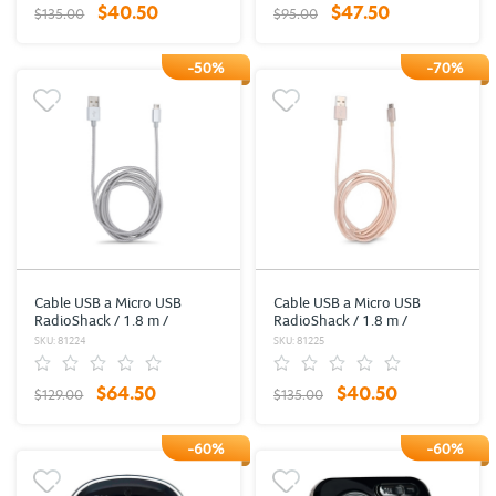
$40.50
$47.50
$135.00
$95.00
-50%
-70%
Cable USB a Micro USB
Cable USB a Micro USB
RadioShack / 1.8 m /
RadioShack / 1.8 m /
Trenzado / Plata
Trenzado / Oro
SKU: 81224
SKU: 81225
$64.50
$40.50
$129.00
$135.00
-60%
-60%