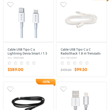
Cable USB Tipo C a
Cable USB Tipo C a C
Lightning Devia Smart / 1.5
RadioShack 1.8 m Trenzado
m / Blanco
Blanco
SKU: 100054680
SKU: 100125003
$589.00
$99.50
$199.00
-50%