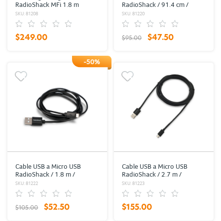
RadioShack MFi 1.8 m
RadioShack / 91.4 cm /
Trenzado Plata
Plástico / Negro
SKU: 81208
SKU: 81220
$249.00
$47.50
$95.00
-50%
Cable USB a Micro USB
Cable USB a Micro USB
RadioShack / 1.8 m /
RadioShack / 2.7 m /
Plástico / Negro
Plástico / Negro
SKU: 81222
SKU: 81223
$52.50
$155.00
$105.00