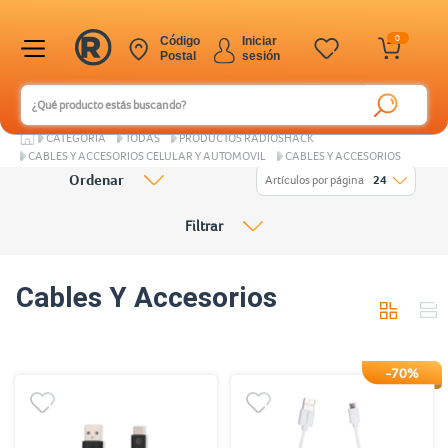
0
Código
Iniciar
Postal
sesión
CATEGORÍA
TODAS
PRODUCTOS RADIOSHACK
CABLES Y ACCESORIOS CELULAR Y AUTOMOVIL
CABLES Y ACCESORIOS
Ordenar
Artículos por página
24
Filtrar
Cables Y Accesorios
-70%