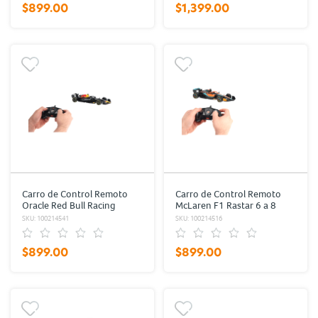
$899.00
$1,399.00
Carro de Control Remoto
Carro de Control Remoto
Oracle Red Bull Racing
McLaren F1 Rastar 6 a 8
Rastar 6 a 8 km/hr 15 m
km/hr 15 m Naranja
SKU: 100214541
SKU: 100214516
Azul
$899.00
$899.00