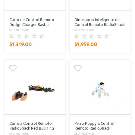
Carro de Control Remoto
Dinosaurio Inteligente de
Dodge Charger Rastar
Control Remoto RadioShack
RadioShack
SKU: 100145186
SKU: 100145101
$1,319.00
$1,959.00
Carro a Control Remoto
Perro Puppy a Control
RadioShack Red Bull 1:12
Remoto RadioShack
Blanco/Azul
SKU: 100148361
SKU: 100216423