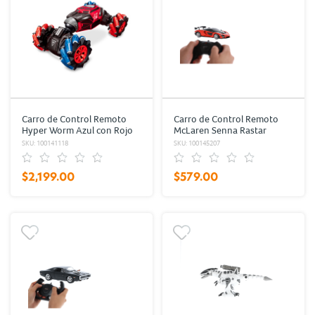
Carro de Control Remoto
Carro de Control Remoto
Hyper Worm Azul con Rojo
McLaren Senna Rastar
RadioShack
SKU: 100141118
SKU: 100145207
$2,199.00
$579.00