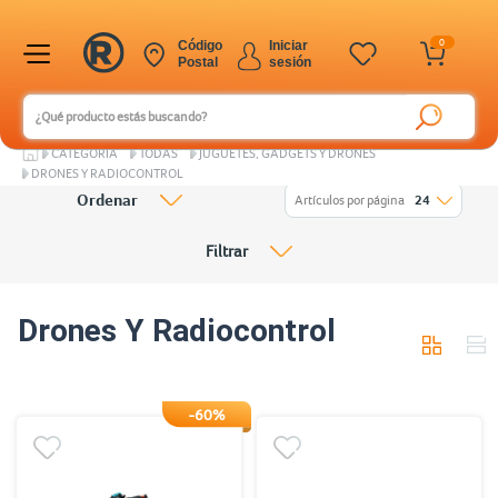
0
Código
Iniciar
Postal
sesión
CATEGORÍA
TODAS
JUGUETES, GADGETS Y DRONES
DRONES Y RADIOCONTROL
Ordenar
Artículos por página
24
Filtrar
Drones Y Radiocontrol
-60%