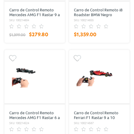
Carro de Control Remoto
Carro de Control Remoto i8
Mercedes AMG F1 Rastar 9 a
Roadster BMW Negro
10 km/hr 15 m Negro
SKU: 100214604
SKU: 100214655
$279.80
$1,359.00
$1,399.00
Carro de Control Remoto
Carro de Control Remoto
Mercedes AMG F1 Rastar 6 a
Ferrari F1 Rastar 9 a 10
8 km/hr15 m Negro
km/hr 15 m Rojo
SKU: 100214524
SKU: 100214567