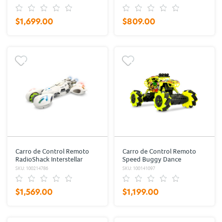
$1,699.00
$809.00
Carro de Control Remoto
Carro de Control Remoto
RadioShack Interstellar
Speed Buggy Dance
Blanco
RadioShack Amarillo
SKU: 100214786
SKU: 100141097
$1,569.00
$1,199.00