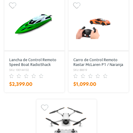
Lancha de Control Remoto
Carro de Control Remoto
Speed Boat RadioShack
Rastar McLaren P1 / Naranja
Verde con Blanco
SKU: 100144132
SKU: 88619
$2,399.00
$1,099.00