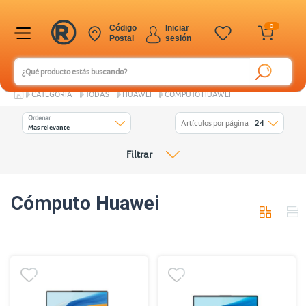
0
Código
Iniciar
Postal
sesión
CATEGORÍA
TODAS
HUAWEI
CÓMPUTO HUAWEI
Ordenar
Artículos por página
24
Mas relevante
Filtrar
Cómputo Huawei