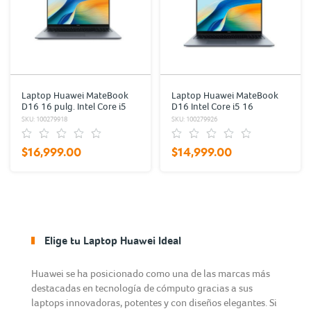
Laptop Huawei MateBook
Laptop Huawei MateBook
D16 16 pulg. Intel Core i5
D16 Intel Core i5 16
1TB SSD 16GB RAM Gris
pulgadas 16GB RAM 512GB
SKU: 100279918
SKU: 100279926
SSD Gris
$16,999.00
$14,999.00
Elige tu Laptop Huawei Ideal
Huawei se ha posicionado como una de las marcas más
destacadas en tecnología de cómputo gracias a sus
laptops innovadoras, potentes y con diseños elegantes. Si