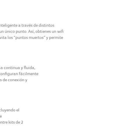
teligente a través de distintos
n único punto. Así, obtienes un wifi
vita los “puntos muertos” y permite
a continua y fluida,
configuran fácilmente
os de conexión y
cluyendo el
e
tre kits de 2