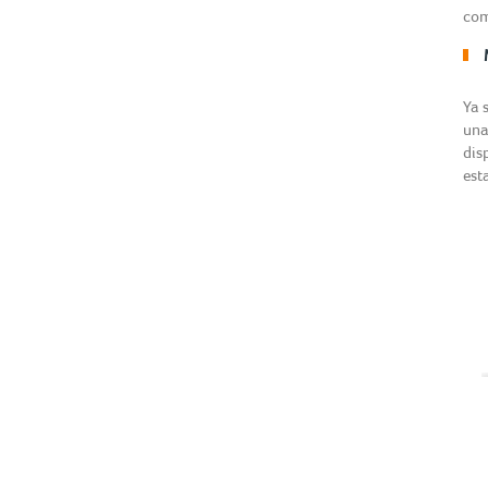
com
Ya 
una
dis
est