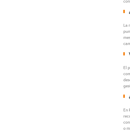
con
La 
pun
mes
cam
El 
com
des
ges
En 
rec
con
o m