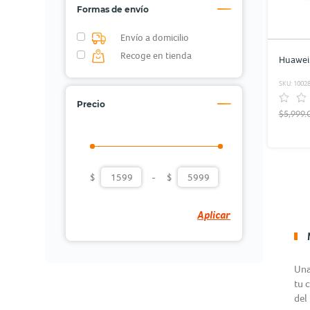
Formas de envío
Envío a domicilio
Recoge en tienda
Huawei 
SKU: 1002
Precio
$5,999.
$
-
$
Aplicar
Una
tu 
del