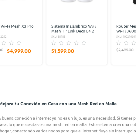
Wi-Fi Mesh X3 Pro
Sistema Inalámbrico WiFi
Router Me
Mesh TP Link Deco E4 2
Wi-Fi 360
piezas
82252
SKU: 88783
SKU: 10027666
00
$2,499.00
$4,999.00
$1,599.00
Mejora tu Conexión en Casa con una Mesh Red en Malla
 buena conexión a internet ya no es un lujo, es una necesidad. Si tienes 
casa, lo que necesitas es una mesh red en malla. Este sistema crea una co
 hogar, conectando varios nodos para que el internet fluya sin interrupcio