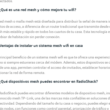
ectados.
¿Qué es una red mesh y cómo mejora tu wifi?
red mesh o malla mesh está diseñada para distribuir la señal de manera in
tos de acceso, a diferencia de un router tradicional que transmite desde u
h más estable y rápido en todos los cuartos de tu casa. Esta tecnología e
biar de habitación sin perder conexión.
Ventajas de instalar un sistema mesh wifi en casa
principal beneficio de un sistema mesh wifi es que te ofrece una experienci
o si siempre estuvieras cerca del módem. Además, estos dispositivos se 
de una app, permiten controlar el acceso de invitados, establecer horari
tionar la red de forma remota.
¿Qué dispositivos mesh puedes encontrar en RadioShack?
RadioShack puedes encontrar diferentes modelos de dispositivo mesh, in
onocido mesh TP-Link, una de las marcas más confiables en soluciones d
ectividad. Dependiendo del tamaño de tu casa o negocio, puedes elegir en
ás nodos, con funciones como control parental, priorización de tráfico y