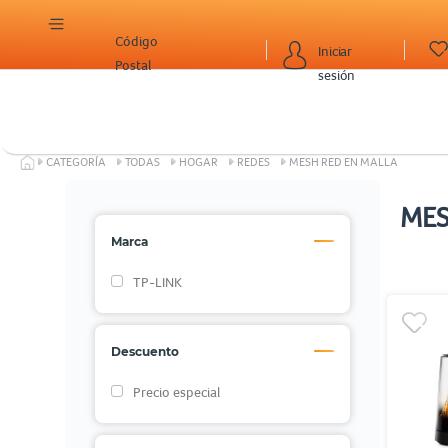
Código
Iniciar
Postal
sesión
CATEGORÍA
TODAS
HOGAR
REDES
MESH RED EN MALLA
MES
Marca
TP-LINK
Descuento
Precio especial