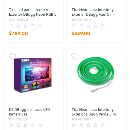
Tira Led para Interior y
Tira Neón para Interior y
Exterior DBugg Neón RGB 5
Exterior DBugg Azul 5 m
m
SKU: 100185065
SKU: 100149443
$789.00
$339.00
Kit DBugg de Luces LED
Tira Neón para Interior y
Inmersivas
Exterior DBugg Verde 5 m
SKU: 100101634
SKU: 100149363