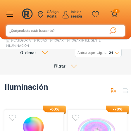
0
Código
Iniciar
Postal
sesión
CATEGORÍA
TODAS
HOGAR
HOGAR INTELIGENTE
ILUMINACIÓN
Ordenar
Artículos por página
24
Filtrar
Iluminación
-60%
-70%