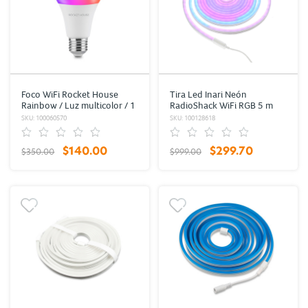
Foco WiFi Rocket House
Tira Led Inari Neón
Rainbow / Luz multicolor / 1
RadioShack WiFi RGB 5 m
pieza / Google / Alexa
SKU: 100060570
SKU: 100128618
$140.00
$299.70
$350.00
$999.00