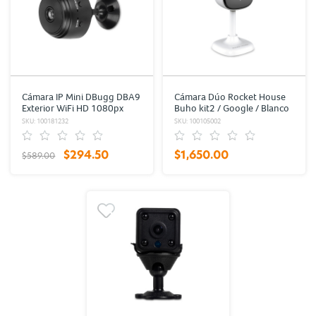
Cámara IP Mini DBugg DBA9
Cámara Dúo Rocket House
Exterior WiFi HD 1080px
Buho kit2 / Google / Blanco
SKU: 100181232
SKU: 100105002
$294.50
$1,650.00
$589.00