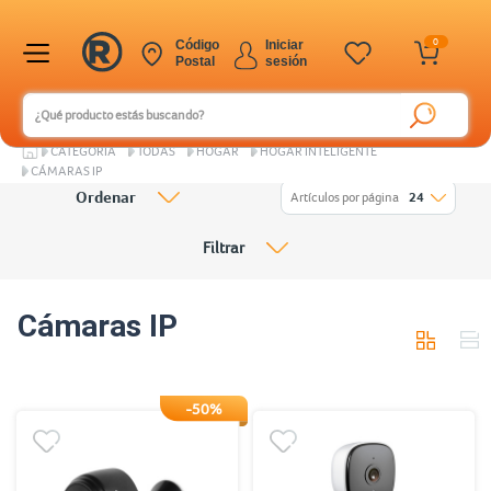
0
Código
Iniciar
Postal
sesión
CATEGORÍA
TODAS
HOGAR
HOGAR INTELIGENTE
CÁMARAS IP
Ordenar
Artículos por página
24
Filtrar
Cámaras IP
-50%