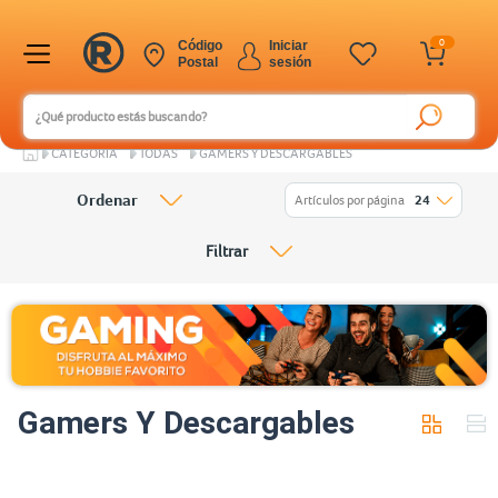
0
Código
Iniciar
Postal
sesión
CATEGORÍA
TODAS
GAMERS Y DESCARGABLES
Ordenar
Artículos por página
24
Filtrar
Gamers Y Descargables