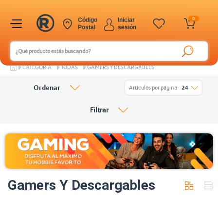
0
Código
Iniciar
Postal
sesión
CATEGORÍA
TODAS
GAMERS Y DESCARGABLES
Ordenar
Artículos por página
24
Filtrar
Gamers Y Descargables