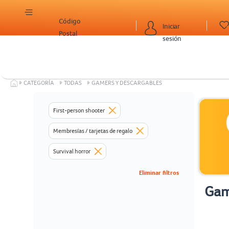
Código
Iniciar
Postal
sesión
CATEGORÍA
TODAS
GAMERS Y DESCARGABLES
First-person shooter
Membresías / tarjetas de regalo
Survival horror
Eliminar filtros
Gam