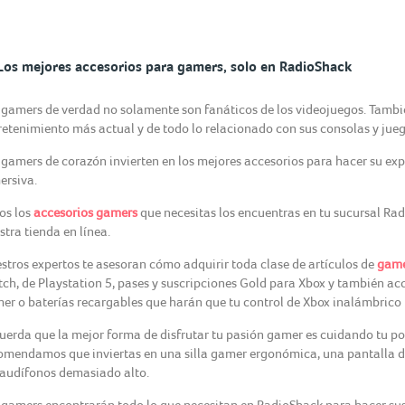
Los mejores accesorios para gamers, solo en RadioShack
 gamers de verdad no solamente son fanáticos de los videojuegos. Tambi
retenimiento más actual y de todo lo relacionado con sus consolas y jueg
 gamers de corazón invierten en los mejores accesorios para hacer su ex
ersiva.
os los
accesorios gamers
que necesitas los encuentras en tu sucursal R
stra tienda en línea.
stros expertos te asesoran cómo adquirir toda clase de artículos de
game
tch, de Playstation 5, pases y suscripciones Gold para Xbox y también a
er o baterías recargables que harán que tu control de Xbox inalámbrico 
uerda que la mejor forma de disfrutar tu pasión gamer es cuidando tu postu
omendamos que inviertas en una silla gamer ergonómica, una pantalla d
 audífonos demasiado alto.
 gamers encontrarán todo lo que necesitan en RadioShack para hacer sus