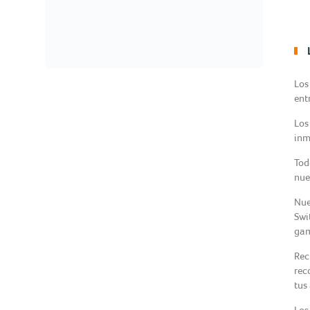
Los
ent
Los
inm
Tod
nue
Nue
Swi
gam
Rec
rec
tus
Los