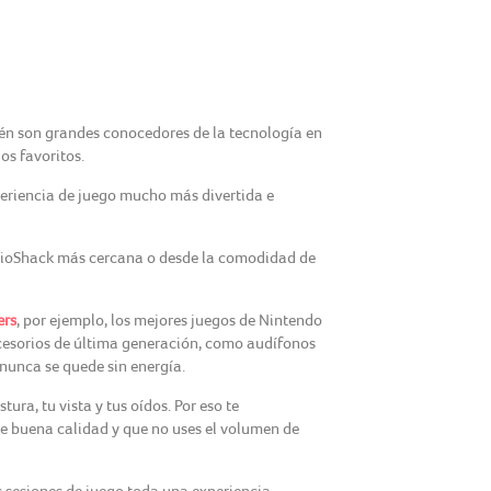
én son grandes conocedores de la tecnología en
os favoritos.
periencia de juego mucho más divertida e
adioShack más cercana o desde la comodidad de
rs
, por ejemplo, los mejores juegos de Nintendo
ccesorios de última generación, como audífonos
nunca se quede sin energía.
ra, tu vista y tus oídos. Por eso te
e buena calidad y que no uses el volumen de
 sesiones de juego toda una experiencia.