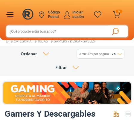
0
Código
Iniciar
Postal
sesión
CATEGORÍA
TODAS
GAMERS Y DESCARGABLES
Ordenar
Artículos por página
24
Filtrar
Gamers Y Descargables