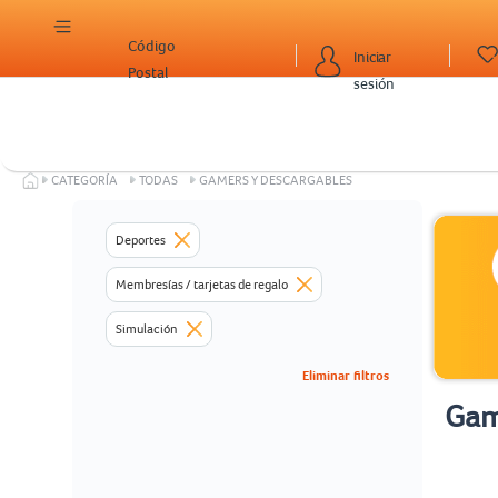
Código
Iniciar
Postal
sesión
CATEGORÍA
TODAS
GAMERS Y DESCARGABLES
Deportes
Membresías / tarjetas de regalo
Simulación
Eliminar filtros
Gam