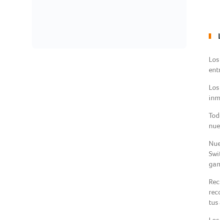
Los
ent
Los
inm
Tod
nue
Nue
Swi
gam
Rec
rec
tus
Los