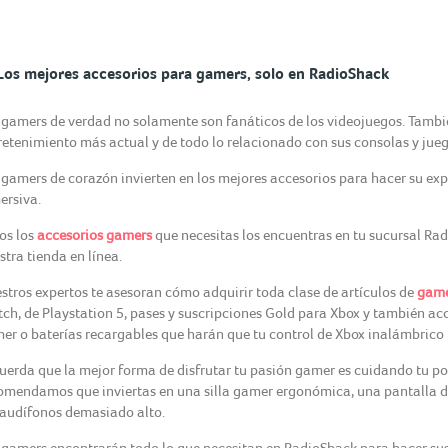
Los mejores accesorios para gamers, solo en RadioShack
 gamers de verdad no solamente son fanáticos de los videojuegos. Tambi
retenimiento más actual y de todo lo relacionado con sus consolas y jueg
 gamers de corazón invierten en los mejores accesorios para hacer su ex
ersiva.
os los
accesorios gamers
que necesitas los encuentras en tu sucursal R
stra tienda en línea.
stros expertos te asesoran cómo adquirir toda clase de artículos de
game
tch, de Playstation 5, pases y suscripciones Gold para Xbox y también a
er o baterías recargables que harán que tu control de Xbox inalámbrico 
uerda que la mejor forma de disfrutar tu pasión gamer es cuidando tu postu
omendamos que inviertas en una silla gamer ergonómica, una pantalla d
 audífonos demasiado alto.
 gamers encontrarán todo lo que necesitan en RadioShack para hacer sus