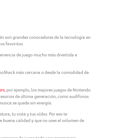
én son grandes conocedores de la tecnología en
os favoritos.
periencia de juego mucho más divertida e
adioShack más cercana o desde la comodidad de
rs
, por ejemplo, los mejores juegos de Nintendo
ccesorios de última generación, como audífonos
nunca se quede sin energía.
ra, tu vista y tus oídos. Por eso te
e buena calidad y que no uses el volumen de
 sesiones de juego toda una experiencia.