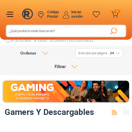
0
Código
Iniciar
Postal
sesión
CATEGORÍA
TODAS
GAMERS Y DESCARGABLES
Ordenar
Artículos por página
24
Filtrar
Gamers Y Descargables