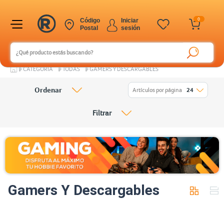
0
Código
Iniciar
Postal
sesión
CATEGORÍA
TODAS
GAMERS Y DESCARGABLES
Ordenar
Artículos por página
24
Filtrar
Gamers Y Descargables