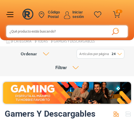
0
Código
Iniciar
Postal
sesión
CATEGORÍA
TODAS
GAMERS Y DESCARGABLES
Ordenar
Artículos por página
24
Filtrar
Gamers Y Descargables