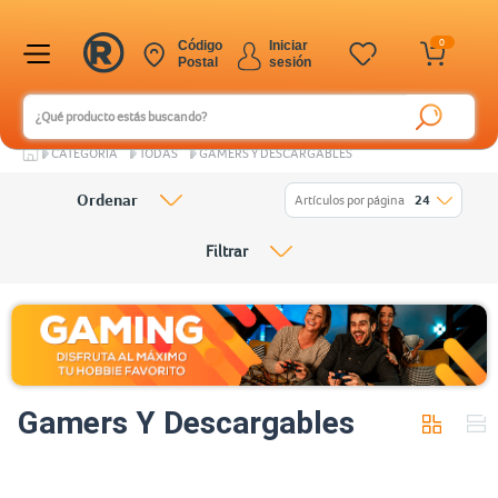
0
Código
Iniciar
Postal
sesión
CATEGORÍA
TODAS
GAMERS Y DESCARGABLES
Ordenar
Artículos por página
24
Filtrar
Gamers Y Descargables