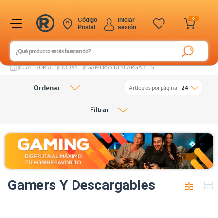
0
Código
Iniciar
Postal
sesión
CATEGORÍA
TODAS
GAMERS Y DESCARGABLES
Ordenar
Artículos por página
24
Filtrar
Gamers Y Descargables