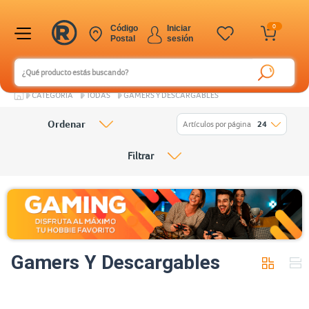
0
Código
Iniciar
Postal
sesión
CATEGORÍA
TODAS
GAMERS Y DESCARGABLES
Ordenar
Artículos por página
24
Filtrar
Gamers Y Descargables