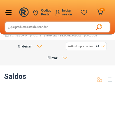
0
Código
Iniciar
Postal
sesión
CATEGORÍA
TODAS
GAMERS Y DESCARGABLES
SALDOS
Ordenar
Artículos por página
24
Filtrar
Saldos