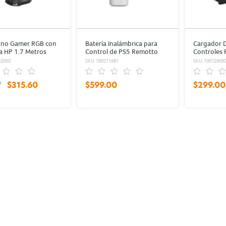
ono Gamer RGB con
Batería Inalámbrica para
Cargador D
a HP 1.7 Metros
Control de PS5 Remotto
Controles 
Recargable
32950
SKU: 100211681
SKU: 10012609
0
$315.60
$599.00
$299.00