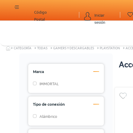
Código
Iniciar
Postal
sesión
CATEGORÍA
TODAS
GAMERS Y DESCARGABLES
PLAYSTATION
ACC
Acc
Marca
IMMORTAL
Tipo de conexión
Alámbrico