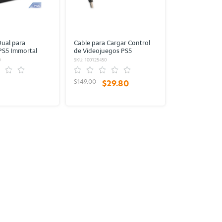
ual para
Cable para Cargar Control
PS5 Immortal
de Videojuegos PS5
Radioshack USB C 2.75 m
0
SKU: 100125450
$149.00
$29.80