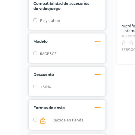
Compatibilidad de accesorios
de videojuego
Playstation
Micróf
Lintern
SKU: 1002
Modelo
$789.0
IMGP5C3
Descuento
+50%
Formas de envío
Recoge en tienda