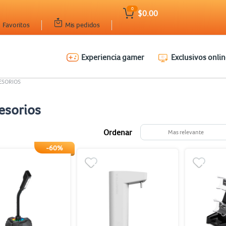
0
$0.00
Favoritos
Mis pedidos
Experiencia gamer
Exclusivos onlin
ESORIOS
esorios
Ordenar
Mas relevante
-60%