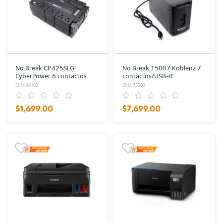
No Break CP425SLG
No Break 15007 Koblenz 7
CyberPower 6 contactos
contactos/USB-R
SKU: 48103
SKU: 75503
$1,699.00
$7,699.00