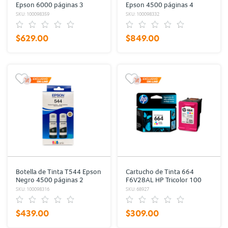
Epson 6000 páginas 3
Epson 4500 páginas 4
piezas
piezas
SKU: 100098359
SKU: 100098332
$629.00
$849.00
Botella de Tinta T544 Epson
Cartucho de Tinta 664
Negro 4500 páginas 2
F6V28AL HP Tricolor 100
piezas
páginas
SKU: 100098316
SKU: 68927
$439.00
$309.00