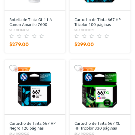
Botella de Tinta GI-11 A
Cartucho de Tinta 667 HP
Canon Amarillo 7600
Tricolor 100 páginas
páginas
SKU: 100028051
SKU: 100000028
$279.00
$299.00
Cartucho de Tinta 667 HP
Cartucho de Tinta 667 XL
Negro 120 páginas
HP Tricolor 330 páginas
SKU: 100000029
SKU: 100000030