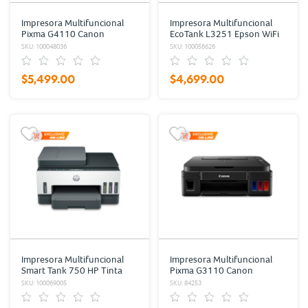
Impresora Multifuncional
Impresora Multifuncional
Pixma G4110 Canon
EcoTank L3251 Epson WiFi
Negro/Color
Negro/Color
SKU: 100048036
SKU: 100056626
$5,499.00
$4,699.00
Impresora Multifuncional
Impresora Multifuncional
Smart Tank 750 HP Tinta
Pixma G3110 Canon
Continua Color
Negro/Color
SKU: 100069005
SKU: 84253