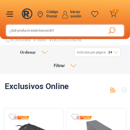
0
Código
Iniciar
Postal
sesión
CATEGORÍA
TODAS
EXCLUSIVOS ONLINE
Ordenar
Artículos por página
24
Filtrar
Exclusivos Online