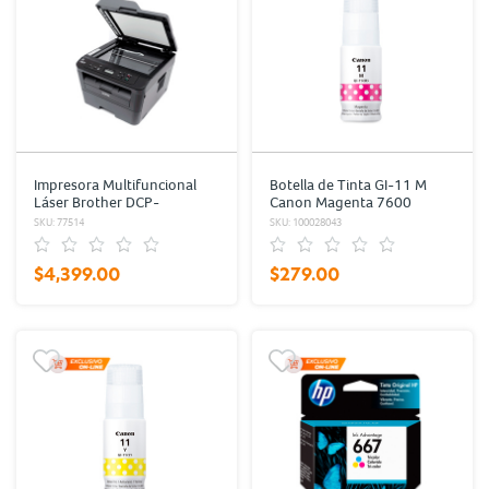
Impresora Multifuncional
Botella de Tinta GI-11 M
Láser Brother DCP-
Canon Magenta 7600
L2540DW Wi-Fi Impresión
páginas
SKU: 77514
SKU: 100028043
Blanco y Negro
$4,399.00
$279.00