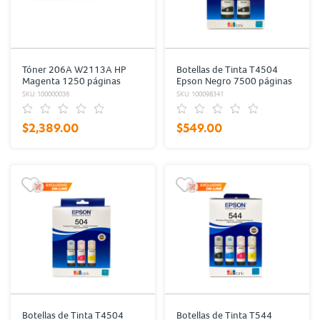
Tóner 206A W2113A HP
Botellas de Tinta T4504
Magenta 1250 páginas
Epson Negro 7500 páginas
2 piezas
SKU: 100000036
SKU: 100098341
$2,389.00
$549.00
Botellas de Tinta T4504
Botellas de Tinta T544