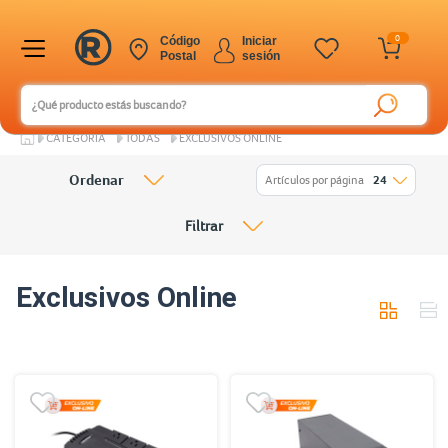
0
Código
Iniciar
Postal
sesión
CATEGORÍA
TODAS
EXCLUSIVOS ONLINE
Ordenar
Artículos por página
24
Filtrar
Exclusivos Online