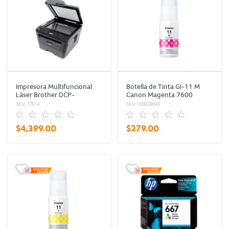
Impresora Multifuncional
Botella de Tinta GI-11 M
Láser Brother DCP-
Canon Magenta 7600
L2540DW Wi-Fi Impresión
páginas
SKU: 77514
SKU: 100028043
Blanco y Negro
$4,399.00
$279.00