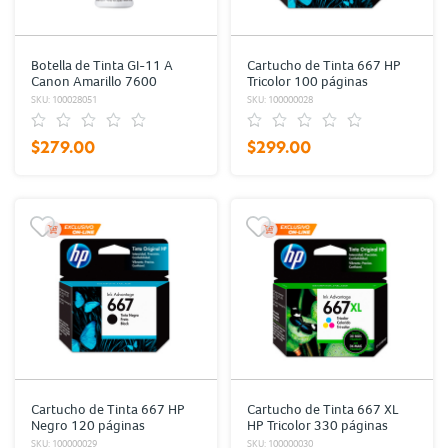
Botella de Tinta GI-11 A
Cartucho de Tinta 667 HP
Canon Amarillo 7600
Tricolor 100 páginas
páginas
SKU: 100028051
SKU: 100000028
$279.00
$299.00
Cartucho de Tinta 667 HP
Cartucho de Tinta 667 XL
Negro 120 páginas
HP Tricolor 330 páginas
SKU: 100000029
SKU: 100000030