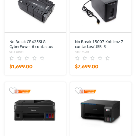
No Break CP425SLG
No Break 15007 Koblenz 7
CyberPower 6 contactos
contactos/USB-R
SKU: 48103
SKU: 75503
$1,699.00
$7,699.00