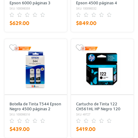
Epson 6000 páginas 3
Epson 4500 páginas 4
piezas
piezas
SKU: 100098359
SKU: 100098332
$629.00
$849.00
Botella de Tinta T544 Epson
Cartucho de Tinta 122
Negro 4500 páginas 2
CH561HL HP Negro 120
piezas
páginas
SKU: 100098316
SKU: 49727
$439.00
$419.00