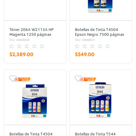
Tóner 206A W2113A HP
Botellas de Tinta T4504
Magenta 1250 páginas
Epson Negro 7500 páginas
2 piezas
SKU: 100000036
SKU: 100098341
$2,389.00
$549.00
Botellas de Tinta T4504
Botellas de Tinta T544