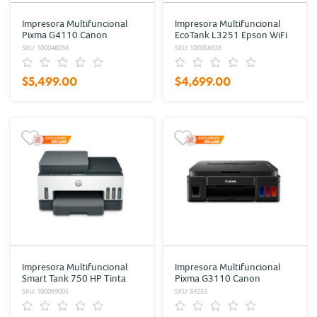
Impresora Multifuncional
Impresora Multifuncional
Pixma G4110 Canon
EcoTank L3251 Epson WiFi
Negro/Color
Negro/Color
SKU: 100048036
SKU: 100056626
$5,499.00
$4,699.00
Impresora Multifuncional
Impresora Multifuncional
Smart Tank 750 HP Tinta
Pixma G3110 Canon
Continua Color
Negro/Color
SKU: 100069005
SKU: 84253