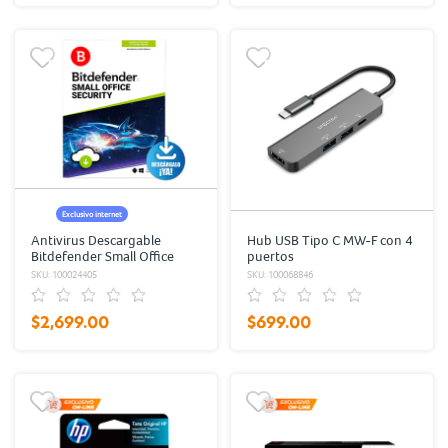
Exclusivo internet
Antivirus Descargable
Hub USB Tipo C MW-F con 4
Bitdefender Small Office
puertos
Security / 2 años / 5
SKU: 100024405
SKU: 100068846
usuarios / 1 servidor
$2,699.00
$699.00