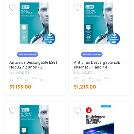
Exclusivo internet
Exclusivo internet
Antivirus Descargable ESET
Antivirus Descargable ESET
Nod32 / 2 años / 3
Internet / 1 año / 4
dispositivos
dispositivos
SKU: 100023672
SKU: 100023761
$1,199.00
$1,219.00