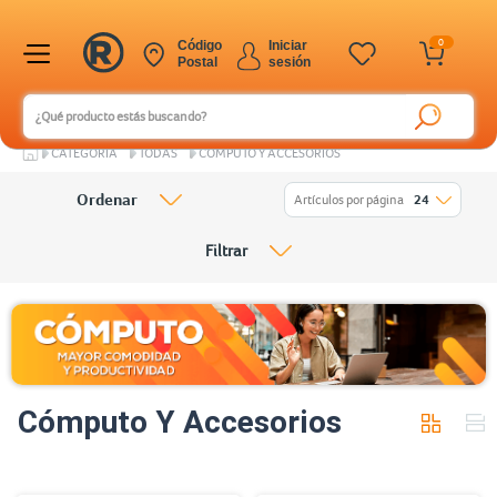
0
Código
Iniciar
Postal
sesión
CATEGORÍA
TODAS
CÓMPUTO Y ACCESORIOS
Ordenar
Artículos por página
24
Filtrar
Cómputo Y Accesorios