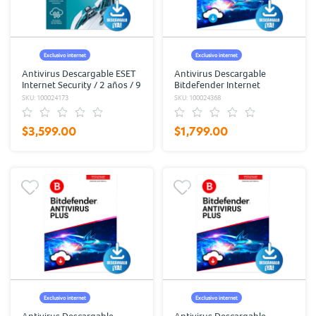
Exclusivo internet
Exclusivo internet
Antivirus Descargable ESET
Antivirus Descargable
Internet Security / 2 años / 9
Bitdefender Internet
dispositivos
Security / 2 años / 5
SKU: 100024173
SKU: 100024368
usuarios
$3,599.00
$1,799.00
Exclusivo internet
Exclusivo internet