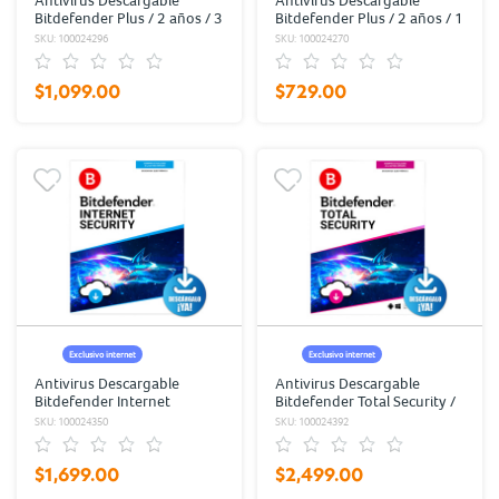
Antivirus Descargable
Antivirus Descargable
Bitdefender Plus / 2 años / 3
Bitdefender Plus / 2 años / 1
usuarios
usuario
SKU: 100024296
SKU: 100024270
$1,099.00
$729.00
Exclusivo internet
Exclusivo internet
Antivirus Descargable
Antivirus Descargable
Bitdefender Internet
Bitdefender Total Security /
Security / 2 años / 3
2 años / 10 usuarios
SKU: 100024350
SKU: 100024392
usuarios
$1,699.00
$2,499.00