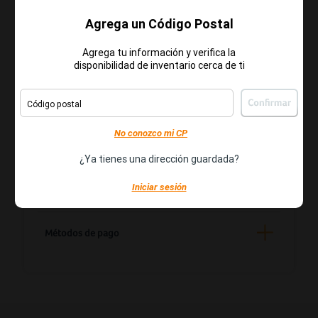
La batería de larga duración te permite usar la tablet
Agrega un Código Postal
durante todo el día sin preocupaciones, perfecta para
viajes y uso prolongado.
Agrega tu información y verifica la
disponibilidad de inventario cerca de ti
“¡
!”
Lo mejor en tecnología al alcance de tus manos
Código postal
No conozco mi CP
Comentarios
¿Ya tienes una dirección guardada?
Iniciar sesión
Entrega
Métodos de pago