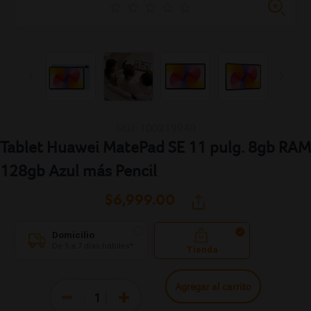
SKU: 100219940
Tablet Huawei MatePad SE 11 pulg. 8gb RAM
128gb Azul más Pencil
$6,999.
00
Domicilio
De 5 a 7 días hábiles*
Tienda
Agregar al carrito