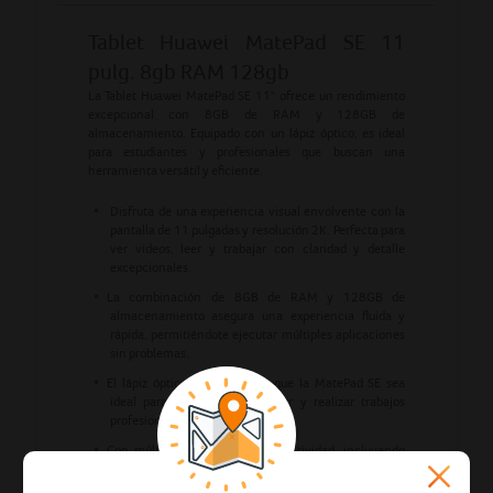
Tablet Huawei MatePad SE 11
pulg. 8gb RAM 128gb
La Tablet Huawei MatePad SE 11" ofrece un rendimiento
excepcional con 8GB de RAM y 128GB de
almacenamiento. Equipado con un lápiz óptico, es ideal
para estudiantes y profesionales que buscan una
herramienta versátil y eficiente.
Disfruta de una experiencia visual envolvente con la
pantalla de 11 pulgadas y resolución 2K. Perfecta para
ver videos, leer y trabajar con claridad y detalle
excepcionales.
La combinación de 8GB de RAM y 128GB de
almacenamiento asegura una experiencia fluida y
rápida, permitiéndote ejecutar múltiples aplicaciones
sin problemas.
El lápiz óptico incluido hace que la MatePad SE sea
ideal para tomar notas, dibujar y realizar trabajos
profesionales con facilidad.
Con múltiples opciones de conectividad, incluyendo
Wi-Fi 6 y Bluetooth 5.1, mantente conectado de
manera rápida y eficiente en cualquier lugar.