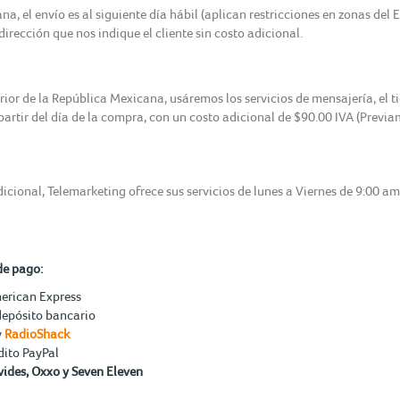
, el envío es al siguiente día hábil (aplican restricciones en zonas del 
irección que nos indique el cliente sin costo adicional.
erior de la República Mexicana, usáremos los servicios de mensajería, el 
 partir del día de la compra, con un costo adicional de $90.00 IVA (Previ
icional, Telemarketing ofrece sus servicios de lunes a Viernes de 9:00 a
de pago:
merican Express
depósito bancario
y
RadioShack
dito PayPal
ides, Oxxo y Seven Eleven