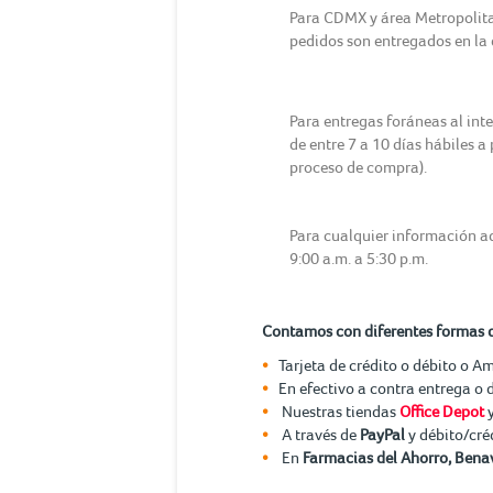
Para CDMX y área Metropolitana
pedidos son entregados en la d
Para entregas foráneas al int
de entre 7 a 10 días hábiles a
proceso de compra).
Para cualquier información ad
9:00 a.m. a 5:30 p.m.
Contamos con diferentes formas 
Tarjeta de crédito o débito o A
En efectivo a contra entrega o 
Nuestras tiendas
Office Depot
A través de
PayPal
y débito/cré
En
Farmacias del Ahorro, Benav