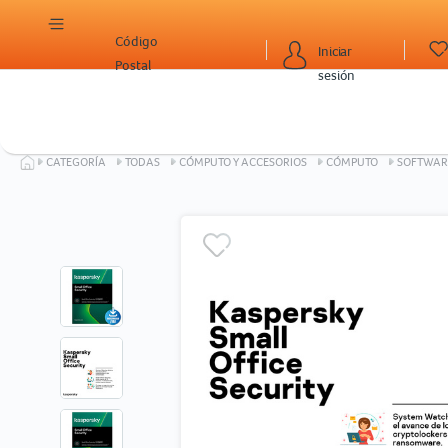
Código
Iniciar
Postal
sesión
CATEGORÍA
TODAS
CÓMPUTO Y ACCESORIOS
CÓMPUTO
SOFTWAR