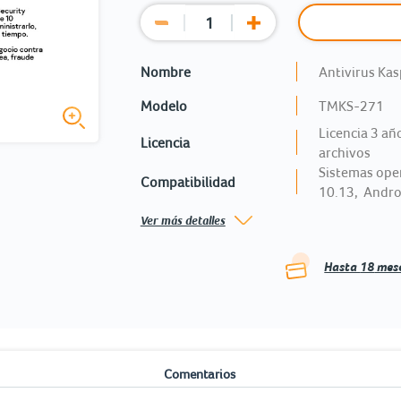
Nombre
Antivirus Kas
Modelo
TMKS-271
Licencia 3 añ
Licencia
archivos
Sistemas oper
Compatibilidad
10.13, Androi
Ver más detalles
Hasta
18
mese
o
Comentarios