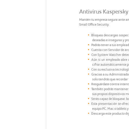
Antivirus Kaspersky 
Mantén tu empresa segura ante ame
Small Office Security.
Bloquea descargas sospech
deseadas e inseguras y pro
Podrás tener a tus emplead
Cuenta con Servidor de arc
Con System Watcher detecta
Aún si un empleado abre u
cifrar automáticamente pa
Con su exclusiva tecnologí
Gracias a su Administrador
solo tendrás que recordar
Resguárdate contra intento
También podrás mantener se
sus propios dispositivos m
Serás capaz de bloquear, b
Esta presentación te ofrec
equipo PC, Mac o tablets 
Descarga este producto digi