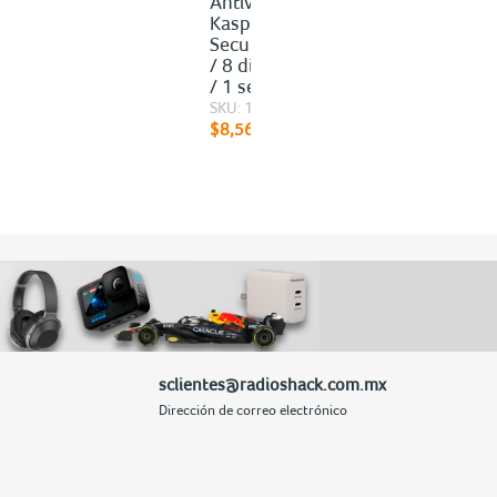
Antivirus Descargable
Kaspersky Small Office
Security / 3 años / 8 PC
/ 8 dispositivos móviles
/ 1 servidor de archivos
SKU: 100023373
$8,568.00
sclientes@radioshack.com.mx
Dirección de correo electrónico