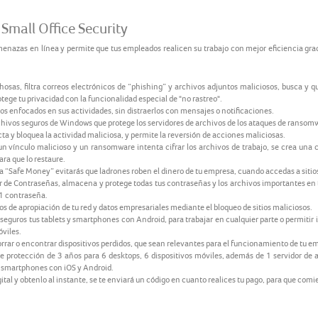
Small Office Security
nazas en línea y permite que tus empleados realicen su trabajo con mejor eficiencia gra
osas, filtra correos electrónicos de “phishing” y archivos adjuntos maliciosos, busca y 
tege tu privacidad con la funcionalidad especial de "no rastreo".
os enfocados en sus actividades, sin distraerlos con mensajes o notificaciones.
hivos seguros de Windows que protege los servidores de archivos de los ataques de ransomw
 y bloquea la actividad maliciosa, y permite la reversión de acciones maliciosas.
n vínculo malicioso y un ransomware intenta cifrar los archivos de trabajo, se crea una c
ra que lo restaure.
a “Safe Money” evitarás que ladrones roben el dinero de tu empresa, cuando accedas a sitio
 de Contraseñas, almacena y protege todas tus contraseñas y los archivos importantes en to
 1 contraseña.
s de apropiación de tu red y datos empresariales mediante el bloqueo de sitios maliciosos.
guros tus tablets y smartphones con Android, para trabajar en cualquier parte o permitir i
óviles.
orrar o encontrar dispositivos perdidos, que sean relevantes para el funcionamiento de tu e
e protección de 3 años para 6 desktops, 6 dispositivos móviles, además de 1 servidor de ar
y smartphones con iOS y Android.
tal y obtenlo al instante, se te enviará un código en cuanto realices tu pago, para que comie