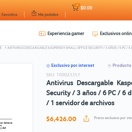
0
$0.00
Favoritos
Mis pedidos
Experiencia gamer
Exclusivos onlin
Ingresar Codigo Postal
E
ANTIVIRUS DESCARGABLE KASPERSKY SMALL OFFICE SECURITY / 3 AÑOS / 6 PC / 6 
Exclusivo por internet
Producto 
SKU: 100023357
Antivirus Descargable Kasp
Security / 3 años / 6 PC / 6 
/ 1 servidor de archivos
$6,426.
00
Precio exclusivo por int