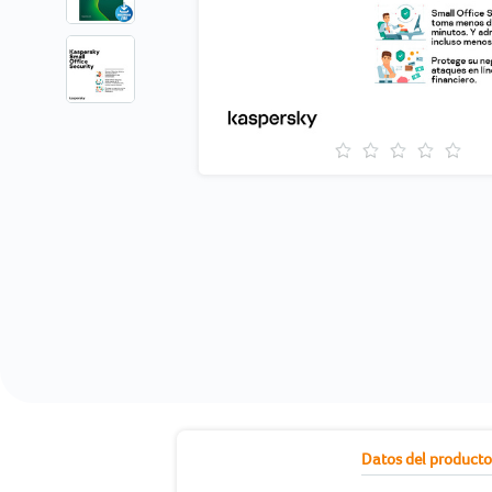
current
Datos del product
tab: