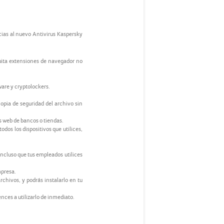
cias al nuevo Antivirus Kaspersky
quita extensiones de navegador no
are y cryptolockers.
opia de seguridad del archivo sin
s web de bancos o tiendas.
dos los dispositivos que utilices,
ncluso que tus empleados utilices
mpresa.
chivos, y podrás instalarlo en tu
nces a utilizarlo de inmediato.